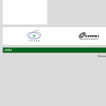
UFRJ
Desenv