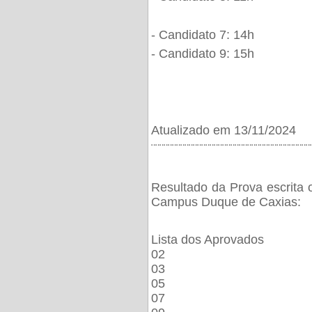
- Candidato 7: 14h
- Candidato 9: 15h
Atualizado em 13/11/2024
¨¨¨¨¨¨¨¨¨¨¨¨¨¨¨¨¨¨¨¨¨¨¨¨¨¨¨¨¨¨¨¨¨¨¨¨¨¨
Resultado da Prova escrita 
Campus Duque de Caxias:
Lista dos Aprovados
02
03
05
07