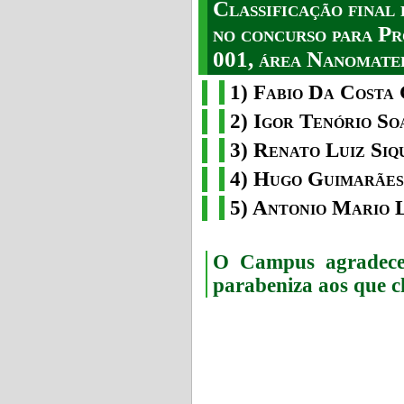
Classificação fina
no concurso para Pr
001, área Nanomater
1) Fabio Da Costa 
2) Igor Tenório So
3) Renato Luiz Siq
4) Hugo Guimarães
5) Antonio Mario 
O Campus agradece 
parabeniza aos que c