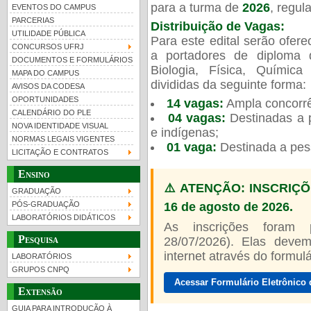
para a turma de
2026
, regu
EVENTOS DO CAMPUS
PARCERIAS
Distribuição de Vagas:
UTILIDADE PÚBLICA
Para este edital serão ofer
CONCURSOS UFRJ
a portadores de diploma 
DOCUMENTOS E FORMULÁRIOS
Biologia, Física, Químic
MAPA DO CAMPUS
UFRJ 100 anos
Guia de boas práticas
PR-
divididas da seguinte forma:
AVISOS DA CODESA
OPORTUNIDADES
14 vagas:
Ampla concorrê
htt
CALENDÁRIO DO PLE
04 vagas:
Destinadas a p
NOVA IDENTIDADE VISUAL
e indígenas;
NORMAS LEGAIS VIGENTES
01 vaga:
Destinada a pes
LICITAÇÃO E CONTRATOS
Ensino
⚠️ ATENÇÃO: INSCRIÇÕ
GRADUAÇÃO
16 de agosto de 2026.
PÓS-GRADUAÇÃO
LABORATÓRIOS DIDÁTICOS
As inscrições foram
Pesquisa
28/07/2026). Elas devem
internet através do formulár
LABORATÓRIOS
GRUPOS CNPQ
Acessar Formulário Eletrônico 
Extensão
GUIA PARA INTRODUÇÃO À