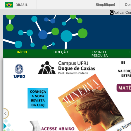
BRASIL
Simplifique!
Co
C
Aplicar Co
INÍCIO
DIREÇÃO
ENSINO E
PESQUISA