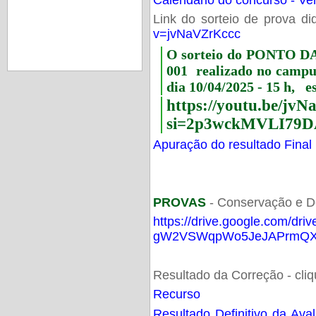
Link do sorteio de prova di
v=jvNaVZrKccc
O sorteio do PONTO 
001 realizado no camp
dia 10/04/2025 - 15 h, e
https://youtu.be/jv
si=2p3wckMVLI79D
Apuração do resultado Final
PROVAS
- Conservação e D
https://drive.google.com/dri
gW2VSWqpWo5JeJAPrmQXV
Resultado da Correção - cli
Recurso
Resultado Definitivo da Ava