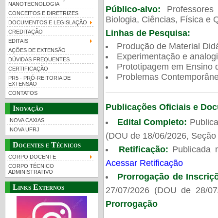
NANOTECNOLOGIA
Público-alvo:
Professores
CONCEITOS E DIRETRIZES
Biologia, Ciências, Física e 
DOCUMENTOS E LEGISLAÇÃO
Linhas de Pesquisa:
CREDITAÇÃO
EDITAIS
Produção de Material Didá
AÇÕES DE EXTENSÃO
Experimentação e analogi
DÚVIDAS FREQUENTES
Prototipagem em Ensino de
CERTIFICAÇÃO
Problemas Contemporâneo
PR5 - PRÓ-REITORIA DE
EXTENSÃO
CONTATOS
Publicações Oficiais e Do
Inovação
Edital Completo:
Publica
INOVA CAXIAS
INOVA UFRJ
(DOU de 18/06/2026, Seção 
Docentes e Técnicos
Retificação:
Publicada 
CORPO DOCENTE
Acessar Retificação
CORPO TÉCNICO
ADMINISTRATIVO
Prorrogação de Inscriç
Links Externos
27/07/2026 (DOU de 28/07
Prorrogação