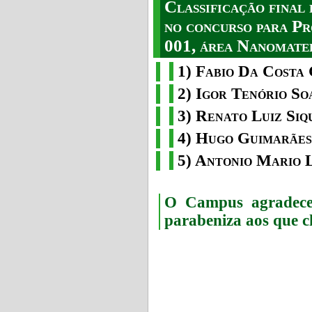
Classificação fina
no concurso para Pr
001, área Nanomater
1) Fabio Da Costa 
2) Igor Tenório So
3) Renato Luiz Siq
4) Hugo Guimarães
5) Antonio Mario 
O Campus agradece 
parabeniza aos que c