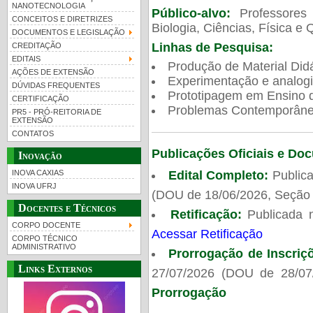
NANOTECNOLOGIA
Público-alvo:
Professores
CONCEITOS E DIRETRIZES
Biologia, Ciências, Física e 
DOCUMENTOS E LEGISLAÇÃO
Linhas de Pesquisa:
CREDITAÇÃO
EDITAIS
Produção de Material Didá
AÇÕES DE EXTENSÃO
Experimentação e analogi
DÚVIDAS FREQUENTES
Prototipagem em Ensino de
CERTIFICAÇÃO
Problemas Contemporâneo
PR5 - PRÓ-REITORIA DE
EXTENSÃO
CONTATOS
Publicações Oficiais e Do
Inovação
Edital Completo:
Publica
INOVA CAXIAS
INOVA UFRJ
(DOU de 18/06/2026, Seção 
Docentes e Técnicos
Retificação:
Publicada 
CORPO DOCENTE
Acessar Retificação
CORPO TÉCNICO
ADMINISTRATIVO
Prorrogação de Inscriç
Links Externos
27/07/2026 (DOU de 28/07
Prorrogação