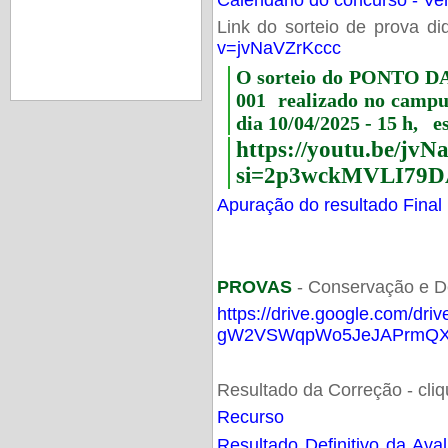
Link do sorteio de prova di
v=jvNaVZrKccc
O sorteio do PONTO 
001 realizado no camp
dia 10/04/2025 - 15 h, e
https://youtu.be/jv
si=2p3wckMVLI79D
Apuração do resultado Final
PROVAS
- Conservação e D
https://drive.google.com/dri
gW2VSWqpWo5JeJAPrmQXV
Resultado da Correção - cli
Recurso
Resultado Definitivo da Ava