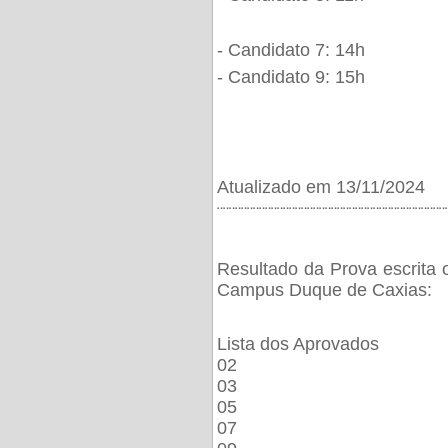
- Candidato 7: 14h
- Candidato 9: 15h
Atualizado em 13/11/2024
¨¨¨¨¨¨¨¨¨¨¨¨¨¨¨¨¨¨¨¨¨¨¨¨¨¨¨¨¨¨¨¨¨¨¨¨¨¨
Resultado da Prova escrita 
Campus Duque de Caxias:
Lista dos Aprovados
02
03
05
07