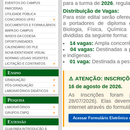
para a turma de
2026
, regu
EVENTOS DO CAMPUS
PARCERIAS
Distribuição de Vagas:
UTILIDADE PÚBLICA
Para este edital serão ofer
CONCURSOS UFRJ
a portadores de diploma 
DOCUMENTOS E FORMULÁRIOS
Biologia, Física, Químic
MAPA DO CAMPUS
UFRJ 100 anos
Guia de boas práticas
PR-
divididas da seguinte forma:
AVISOS DA CODESA
OPORTUNIDADES
14 vagas:
Ampla concorrê
htt
CALENDÁRIO DO PLE
04 vagas:
Destinadas a p
NOVA IDENTIDADE VISUAL
e indígenas;
NORMAS LEGAIS VIGENTES
01 vaga:
Destinada a pes
LICITAÇÃO E CONTRATOS
Ensino
⚠️ ATENÇÃO: INSCRIÇÕ
GRADUAÇÃO
16 de agosto de 2026.
PÓS-GRADUAÇÃO
LABORATÓRIOS DIDÁTICOS
As inscrições foram
Pesquisa
28/07/2026). Elas devem
internet através do formulár
LABORATÓRIOS
GRUPOS CNPQ
Acessar Formulário Eletrônico 
Extensão
GUIA PARA INTRODUÇÃO À