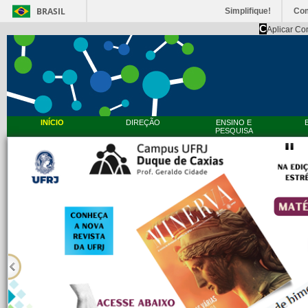
BRASIL
Simplifique!
Co
C
Aplicar Co
INÍCIO
DIREÇÃO
ENSINO E
PESQUISA