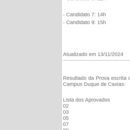
- Candidato 7: 14h
- Candidato 9: 15h
Atualizado em 13/11/2024
¨¨¨¨¨¨¨¨¨¨¨¨¨¨¨¨¨¨¨¨¨¨¨¨¨¨¨¨¨¨¨¨¨¨¨¨¨¨
Resultado da Prova escrita 
Campus Duque de Caxias:
Lista dos Aprovados
02
03
05
07