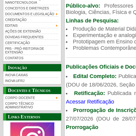
NANOTECNOLOGIA
Público-alvo:
Professores
CONCEITOS E DIRETRIZES
Biologia, Ciências, Física e 
DOCUMENTOS E LEGISLAÇÃO
Linhas de Pesquisa:
CREDITAÇÃO
EDITAIS
Produção de Material Didá
AÇÕES DE EXTENSÃO
Experimentação e analogi
DÚVIDAS FREQUENTES
Prototipagem em Ensino de
CERTIFICAÇÃO
Problemas Contemporâneo
PR5 - PRÓ-REITORIA DE
EXTENSÃO
CONTATOS
Publicações Oficiais e Do
Inovação
Edital Completo:
Publica
INOVA CAXIAS
INOVA UFRJ
(DOU de 18/06/2026, Seção 
Docentes e Técnicos
Retificação:
Publicada 
CORPO DOCENTE
Acessar Retificação
CORPO TÉCNICO
ADMINISTRATIVO
Prorrogação de Inscriç
Links Externos
27/07/2026 (DOU de 28/07
Prorrogação