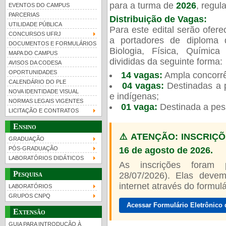
para a turma de
2026
, regu
EVENTOS DO CAMPUS
PARCERIAS
Distribuição de Vagas:
UTILIDADE PÚBLICA
Para este edital serão ofer
CONCURSOS UFRJ
a portadores de diploma 
DOCUMENTOS E FORMULÁRIOS
Biologia, Física, Químic
MAPA DO CAMPUS
UFRJ 100 anos
Guia de boas práticas
PR-
divididas da seguinte forma:
AVISOS DA CODESA
OPORTUNIDADES
14 vagas:
Ampla concorrê
htt
CALENDÁRIO DO PLE
04 vagas:
Destinadas a p
NOVA IDENTIDADE VISUAL
e indígenas;
NORMAS LEGAIS VIGENTES
01 vaga:
Destinada a pes
LICITAÇÃO E CONTRATOS
Ensino
⚠️ ATENÇÃO: INSCRIÇÕ
GRADUAÇÃO
16 de agosto de 2026.
PÓS-GRADUAÇÃO
LABORATÓRIOS DIDÁTICOS
As inscrições foram
Pesquisa
28/07/2026). Elas devem
internet através do formulár
LABORATÓRIOS
GRUPOS CNPQ
Acessar Formulário Eletrônico 
Extensão
GUIA PARA INTRODUÇÃO À