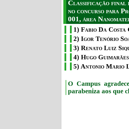
Classificação fina
no concurso para Pr
001, área Nanomater
1) Fabio Da Costa 
2) Igor Tenório So
3) Renato Luiz Siq
4) Hugo Guimarães
5) Antonio Mario 
O Campus agradece 
parabeniza aos que c