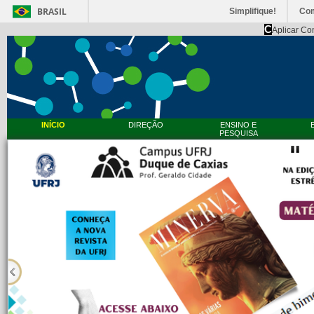
BRASIL
Simplifique!
Co
C
Aplicar Co
INÍCIO
DIREÇÃO
ENSINO E
PESQUISA