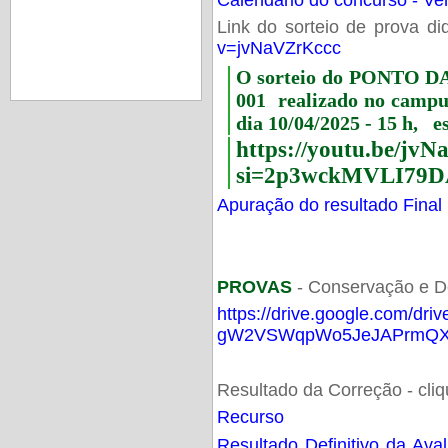
Link do sorteio de prova di
v=jvNaVZrKccc
O sorteio do PONTO 
001 realizado no camp
dia 10/04/2025 - 15 h, e
https://youtu.be/jv
si=2p3wckMVLI79D
Apuração do resultado Final
PROVAS
- Conservação e D
https://drive.google.com/dri
gW2VSWqpWo5JeJAPrmQXV
Resultado da Correção - cli
Recurso
Resultado Definitivo da Ava