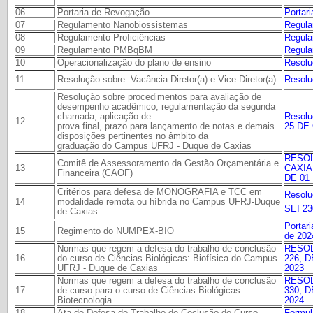
06
Portaria de Revogação
Portar
07
Regulamento Nanobiossistemas
Regula
08
Regulamento Proficiências
Regula
09
Regulamento PMBqBM
Regul
10
Operacionalização do plano de ensino
Resolu
11
Resolu
Resolução sobre Vacância Diretor(a) e Vice-Diretor(a)
Resolução sobre procedimentos para avaliação de
desempenho acadêmico, regulamentação da segunda
chamada, aplicação de
Resolu
12
prova final, prazo para lançamento de notas e demais
25 DE
disposições pertinentes no âmbito da
graduação do Campus UFRJ - Duque de Caxias
RESO
Comitê de Assessoramento da Gestão Orçamentária e
13
CAXIA
Financeira (CAOF)
DE 01
Critérios para defesa de MONOGRAFIA e TCC em
Resolu
14
modalidade remota ou híbrida no Campus UFRJ-Duque
SEI 23
de Caxias
Portar
15
Regimento do NUMPEX-BIO
de 202
Normas que regem a defesa do trabalho de conclusão
RESOL
16
do curso de Ciências Biológicas: Biofísica do Campus
226, 
UFRJ - Duque de Caxias
2023
Normas que regem a defesa do trabalho de conclusão
RESOL
17
de curso para o curso de Ciências Biológicas:
330, 
Biotecnologia
2024
18
Ata de Defesa de Trabalho de Coclusão de Curso
Formul