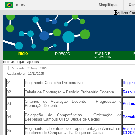
BRASIL
Simplifique!
Co
C
Aplicar Co
INÍCIO
DIREÇÃO
ENSINO E
PESQUISA
Normas Legais Vigentes
Publicado: 22 Março 2022
Atualizado em 12/11/2025
01
Regimento Conselho Deliberativo
Regim
02
Tabela de Pontuação – Estágio Probatório Docente
Resolu
Critérios de Avaliação Docente – Progressão e
03
Portar
Promoção Docente
Delegação de Competências – Ordenação de
04
Portar
Despesas Campus UFRJ Duque de Caxias
Regimento Laboratório de Experimentação Animal em
Reso
05
Roedores do Campus UFRJ Duque de Caxias
69.202