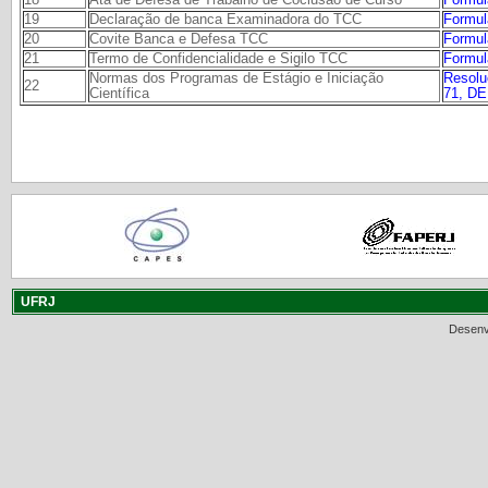
19
Declaração de banca Examinadora do TCC
Formul
20
Covite Banca e Defesa TCC
Formul
21
Termo de Confidencialidade e Sigilo TCC
Formul
Normas dos Programas de Estágio e Iniciação
Resol
22
Científica
71, DE
UFRJ
Desenv