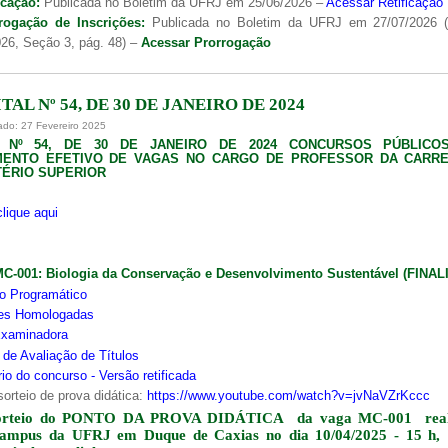
icação:
Publicada no Boletim da UFRJ em 25/06/2026 –
Acessar Retificação
rogação de Inscrições:
Publicada no Boletim da UFRJ em 27/07/2026 
26, Seção 3, pág. 48) –
Acessar Prorrogação
TAL Nº 54, DE 30 DE JANEIRO DE 2024
ado: 27 Fevereiro 2025
L Nº 54, DE 30 DE JANEIRO DE 2024 CONCURSOS PÚBLICO
MENTO EFETIVO DE VAGAS NO CARGO DE PROFESSOR DA CARRE
ÉRIO SUPERIOR
clique aqui
MC-001:
Biologia da Conservação e Desenvolvimento Sustentável (FINA
o Programático
ões Homologadas
xaminadora
s de Avaliação de Títulos
io do concurso - Versão retificada
sorteio de prova didática:
https://www.youtube.com/watch?v=jvNaVZrKccc
orteio do PONTO DA PROVA DIDÁTICA da vaga MC-001 real
campus da UFRJ em Duque de Caxias no dia 10/04/2025 - 15 h,