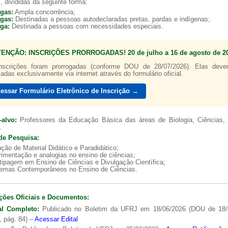
, divididas da seguinte forma:
agas:
Ampla concorrência;
agas:
Destinadas a pessoas autodeclaradas pretas, pardas e indígenas;
aga:
Destinada a pessoas com necessidades especiais.
TENÇÃO: INSCRIÇÕES PRORROGADAS! 20 de julho a 16 de agosto de 20
a de boas práticas
PR-7 Canal Youtube
nscrições foram prorrogadas (conforme DOU de 28/07/2026). Elas dev
zadas exclusivamente via internet através do formulário oficial.
https://www.youtube.com/channel/UC46BbEKCwNCdJvi
essar Formulário Eletrônico de Inscrição →
-alvo:
Professores da Educação Básica das áreas de Biologia, Ciências, 
.
de Pesquisa:
ção de Material Didático e Paradidático;
imentação e analogias no ensino de ciências;
tipagem em Ensino de Ciências e Divulgação Científica;
lemas Contemporâneos no Ensino de Ciências.
ções Oficiais e Documentos:
al Completo:
Publicado no Boletim da UFRJ em 18/06/2026 (DOU de 18/
, pág. 84) –
Acessar Edital