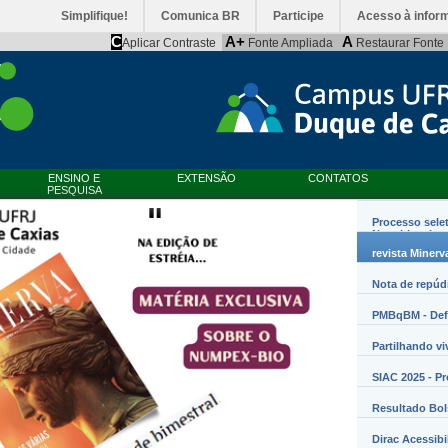
Simplifique!
Comunica BR
Participe
Acesso à infor
C
A+
A
Aplicar Contraste
Fonte Ampliada
Restaurar Fonte
ENSINO E
EXTENSÃO
CONTATOS
PESQUISA
Processo sele
Nanobiossist
revista Minerv
Nota de repúd
PMBqBM - Defe
Partilhando vi
SIAC 2025 - P
Resultado Bo
Dirac Acessibi