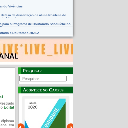
hando Vivências
 defesa de dissertação da aluna Rosilene de
 de Miranda
na para o Programa de Doutorado Sanduíche no
SE
trado e Doutorado 2025.2
Pesquisar
Acontece no Campus
al
Mestrado
elo
Edital
 diploma
Plena em