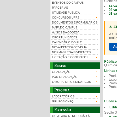
Ciências
EVENTOS DO CAMPUS
14 v
PARCERIAS
04 v
UTILIDADE PÚBLICA
01 v
CONCURSOS UFRJ
DOCUMENTOS E FORMULÁRIOS
⚠️ A
MAPA DO CAMPUS
UFRJ 100 anos
Gui
AVISOS DA CODESA
As i
OPORTUNIDADES
reali
CALENDÁRIO DO PLE
Ac
NOVA IDENTIDADE VISUAL
NORMAS LEGAIS VIGENTES
LICITAÇÃO E CONTRATOS
Público
Ensino
Química
Linhas 
GRADUAÇÃO
Produ
PÓS-GRADUAÇÃO
Exper
LABORATÓRIOS DIDÁTICOS
Proto
Prob
Pesquisa
LABORATÓRIOS
Publica
GRUPOS CNPQ
Edit
Extensão
Seção 3
GUIA PARA INTRODUÇÃO À