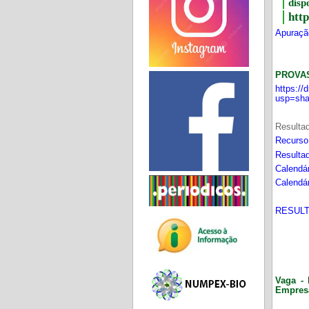
disp
htt
Apuração
PROVA
https:/
usp=sha
Resultad
Recurso
Resultad
Calendár
Calendár
RESULT
Vaga - 
Empres