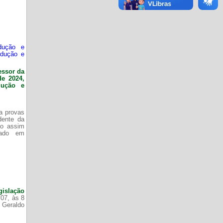
dução e
odução e
essor da
de 2024,
dução e
da provas
dente da
do assim
zado em
gislação
/07, às 8
 Geraldo