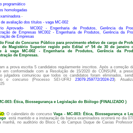
o programático
ões homologadas
Examinadora
-
s de avaliação dos títulos - vaga MC-002
ário Aprovado- MC002 - Engenharia de Produtos, Gerência da Pro
tração de Empresas MC002 - Engenharia de Produtos, Gerência da Pr
tração de Empresas
do Final do Concurso Público para provimento efetivo de cargo de Prof
ra de
Magistério Superior regido pelo Edital nº 54 de 30 de janeiro 
nte à vaga MC-002 -
Engenharia de Produtos, Gerência da Pro
tração de Empresas.
am a prova escrita 5 candidatos regularmente inscritos. Após a correção 
 e em conformidade com a Resolução de 15/2020 do CONSUNI, a presi
o julgadora comunicou que todos os candidatos foram eliminados, sen
ado o concurso (Processo SEI-UFRJ
23079.259772/2024-23
). Atuali
025
MC-003: Ética, Biossegurança e Legislação do Biólogo (FINALIZADO )
ÃO
:
O calendário do concurso
Vaga - MC-003: Ética, Biossegurança e Le
logo
está mantido e a instauração da banca examinadora ocorrerá no dia 07
a manhã, no auditório do Bloco C do Campus Duque de Caxias Professor