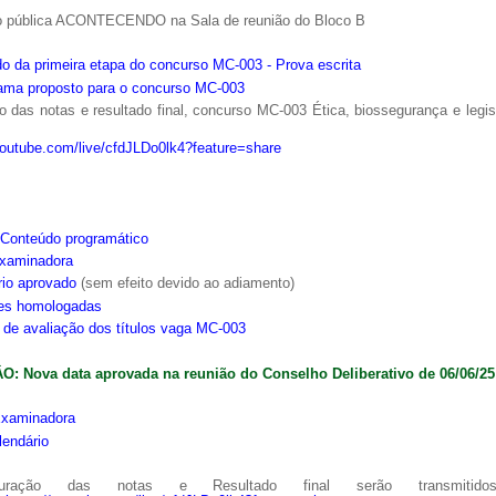
o pública ACONTECENDO na Sala de reunião do Bloco B
o da primeira etapa do concurso MC-003 - Prova escrita
ama proposto para o concurso MC-003
 das notas e resultado final, concurso MC-003 Ética, biossegurança e legi
youtube.com/live/cfdJLDo0lk4?feature=share
Conteúdo programático
xaminadora
rio aprovado
(sem efeito devido ao adiamento)
ões homologadas
s de avaliação dos títulos vaga MC-003
: Nova data aprovada na reunião do Conselho Deliberativo de 06/06/25
xaminadora
lendário
ração das notas e Resultado final serão transmitido