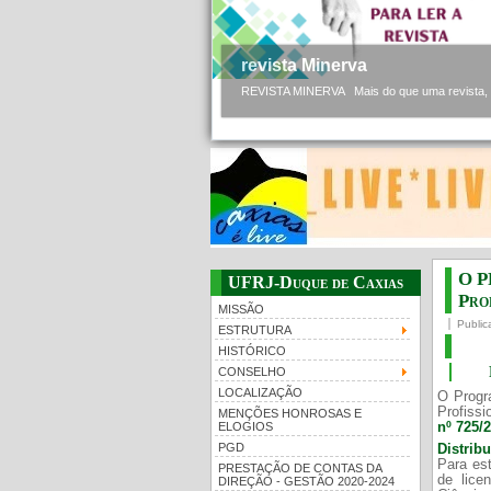
revista Minerva
REVISTA MINERVA Mais do que uma revista, a 
O P
UFRJ-Duque de Caxias
Prof
MISSÃO
Public
ESTRUTURA
HISTÓRICO
CONSELHO
LOCALIZAÇÃO
O Progr
Profissi
MENÇÕES HONROSAS E
nº 725/
ELOGIOS
PGD
Distrib
Para est
PRESTAÇÃO DE CONTAS DA
de lice
DIREÇÃO - GESTÃO 2020-2024