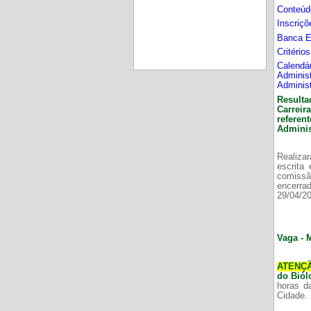
Conteúd
Inscriç
Banca 
Critério
Calend
Adminis
Adminis
Resulta
Carrei
refere
Adminis
Realizar
escrita
comissã
encerr
29/04/2
Vaga - 
ATENÇ
do Bió
horas d
Cidade.