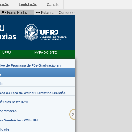
mação
Legislação
Canais
A-
»»
Fonte Reduzida
Pular para Conteúdo
UFRJ
MAPA DO SITE
tivo do Programa de Pós-Graduação em
emas (PpG Nanobiossistemas)
a
io
sa de Tese de Werner Florentino Brandão
vências neste 02/10
rogramação
lsa Sanduiche - PMBqBM
lidade