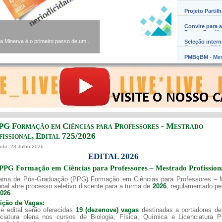
Projeto Partil
Convite para a
Barros Damião
Minerva é o primeiro passo de um...
Seleção inter
Exterior – PD
PMBqBM - Mes
PG Formação em Ciências para Professores - Mestrado
issional, Edital ​725/202​6
ado: 28 Julho 2026
EDITAL 2026
PPG Formação em Ciências para Professores – Mestrado Profission
ama de Pós-Graduação (PPG) Formação em Ciências para Professores – 
onal abre processo seletivo discente para a turma de
2026
, regulamentado p
2026
.
uição de Vagas:
e edital serão oferecidas
19 (dezenove) vagas
destinadas a portadores de
nciatura plena nos cursos de Biologia, Física, Química e Licenciatura 