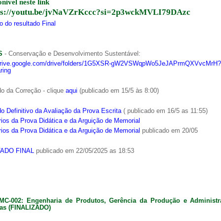
onível neste link
ps://youtu.be/jvNaVZrKccc?si=2p3wckMVLI79DAzc
 do resultado Final
S
- Conservação e Desenvolvimento Sustentável:
/drive.google.com/drive/folders/1G5XSR-gW2VSWqpWo5JeJAPrmQXVvcMrH?
ring
o da Correção - clique
aqui
(publicado em 15/5 às 8:00)
o Definitivo da Avaliação da Prova Escrita
( publicado em 16/5 as 11:55)
ios da Prova Didática e da Arguição de Memorial
ios da Prova Didática e da Arguição de Memorial
publicado em 20/05
ADO FINAL
publicado em 22/05/2025 as 18:53
MC-002: Engenharia de Produtos, Gerência da Produção e Administ
as (FINALIZADO)