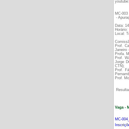
youtube
MC-003 É
- Apura
Data: 14
Horário:
Local: 
Comissã
Prof. C
Janeiro
Profa. M
Prof. W
Jorge D
CTN);
Prof. F
Pernamb
Prof. Mo
Resultad
Vaga - 
MC-004_
Inscriç