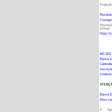
Projeçã
Resultad
Cronogr
Apuração
biólogo
https://
MC-003 
Banca e
Calendá
Inscriç
Critério
ATENÇÂO
Banca E
Novo ca
A Apu