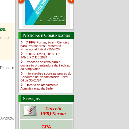
26.
Guia do estudante
O Campus em Números
Notícias e Comunicados
em ser
4sNpOf3w
O PPG Formação em Ciências
para Professores - Mestrado
Profissional, Edital ​725/202​6
EDITAL Nº 54, DE 30 DE
JANEIRO DE 2024
Processo seletivo para a
comissão organizadora da 9 edição
Física e
do SimpBiotec
Informações sobre as provas do
Concurso de Nanomateriais Edital
54 de 30/01/24
Horário de atendimento
Administração da Sede
Serviços
06/2026,
CPA