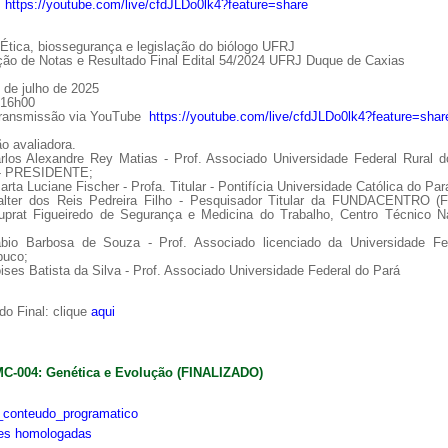
:
https://youtube.com/live/cfdJLDo0lk4?feature=share
tica, biossegurança e legislação do biólogo UFRJ
ção de Notas e Resultado Final Edital 54/2024 UFRJ Duque de Caxias
 de julho de 2025
 16h00
Transmissão via YouTube
https://youtube.com/live/cfdJLDo0lk4?feature=shar
o avaliadora.
arlos Alexandre Rey Matias - Prof. Associado Universidade Federal Rural d
 - PRESIDENTE;
arta Luciane Fischer - Profa. Titular - Pontifícia Universidade Católica do Par
alter dos Reis Pedreira Filho - Pesquisador Titular da FUNDACENTRO (
uprat Figueiredo de Segurança e Medicina do Trabalho, Centro Técnico Na
ábio Barbosa de Souza - Prof. Associado licenciado da Universidade Fe
uco;
ises Batista da Silva - Prof. Associado Universidade Federal do Pará
o Final: clique
aqui
MC-004: Genética e Evolução (FINALIZADO)
conteudo_programatico
ões homologadas