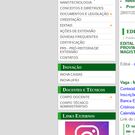
Retif
NANOTECNOLOGIA
Pror
CONCEITOS E DIRETRIZES
28/07/20
DOCUMENTOS E LEGISLAÇÃO
CREDITAÇÃO
EDITAIS
EDI
AÇÕES DE EXTENSÃO
DÚVIDAS FREQUENTES
Public
CERTIFICAÇÃO
EDITA
PROVI
PR5 - PRÓ-REITORIA DE
MAGIST
EXTENSÃO
CONTATOS
Edital -
Inovação
INOVA CAXIAS
INOVA UFRJ
Vaga - 
Conteúd
Docentes e Técnicos
Inscriç
CORPO DOCENTE
Banca E
CORPO TÉCNICO
ADMINISTRATIVO
Critério
Calendár
Links Externos
Link do 
O s
no 