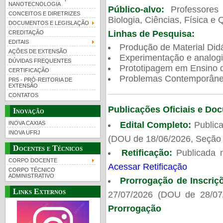
NANOTECNOLOGIA
Público-alvo:
Professores
CONCEITOS E DIRETRIZES
Biologia, Ciências, Física e 
DOCUMENTOS E LEGISLAÇÃO
Linhas de Pesquisa:
CREDITAÇÃO
EDITAIS
Produção de Material Didá
AÇÕES DE EXTENSÃO
Experimentação e analogi
DÚVIDAS FREQUENTES
Prototipagem em Ensino de
CERTIFICAÇÃO
Problemas Contemporâneo
PR5 - PRÓ-REITORIA DE
EXTENSÃO
CONTATOS
Publicações Oficiais e Do
Inovação
Edital Completo:
Publica
INOVA CAXIAS
INOVA UFRJ
(DOU de 18/06/2026, Seção 
Docentes e Técnicos
Retificação:
Publicada 
CORPO DOCENTE
Acessar Retificação
CORPO TÉCNICO
ADMINISTRATIVO
Prorrogação de Inscriç
Links Externos
27/07/2026 (DOU de 28/07
Prorrogação