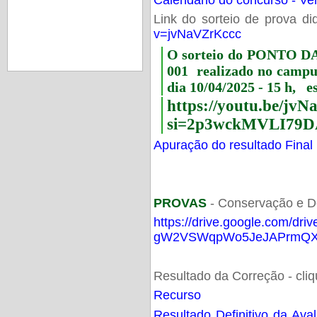
Link do sorteio de prova di
v=jvNaVZrKccc
O sorteio do PONTO 
001 realizado no camp
dia 10/04/2025 - 15 h, e
https://youtu.be/jv
si=2p3wckMVLI79D
Apuração do resultado Final
PROVAS
- Conservação e D
https://drive.google.com/dri
gW2VSWqpWo5JeJAPrmQXV
Resultado da Correção - cli
Recurso
Resultado Definitivo da Ava