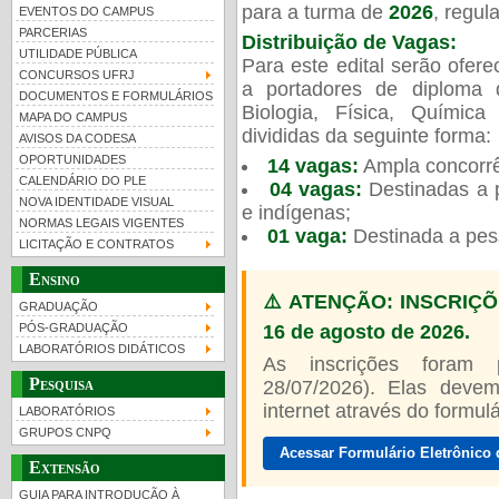
para a turma de
2026
, regu
EVENTOS DO CAMPUS
PARCERIAS
Distribuição de Vagas:
UTILIDADE PÚBLICA
Para este edital serão ofer
CONCURSOS UFRJ
a portadores de diploma 
DOCUMENTOS E FORMULÁRIOS
Biologia, Física, Químic
MAPA DO CAMPUS
UFRJ 100 anos
Guia de boas práticas
PR-
divididas da seguinte forma:
AVISOS DA CODESA
OPORTUNIDADES
14 vagas:
Ampla concorrê
htt
CALENDÁRIO DO PLE
04 vagas:
Destinadas a p
NOVA IDENTIDADE VISUAL
e indígenas;
NORMAS LEGAIS VIGENTES
01 vaga:
Destinada a pes
LICITAÇÃO E CONTRATOS
Ensino
⚠️ ATENÇÃO: INSCRIÇÕ
GRADUAÇÃO
16 de agosto de 2026.
PÓS-GRADUAÇÃO
LABORATÓRIOS DIDÁTICOS
As inscrições foram
Pesquisa
28/07/2026). Elas devem
internet através do formulár
LABORATÓRIOS
GRUPOS CNPQ
Acessar Formulário Eletrônico 
Extensão
GUIA PARA INTRODUÇÃO À