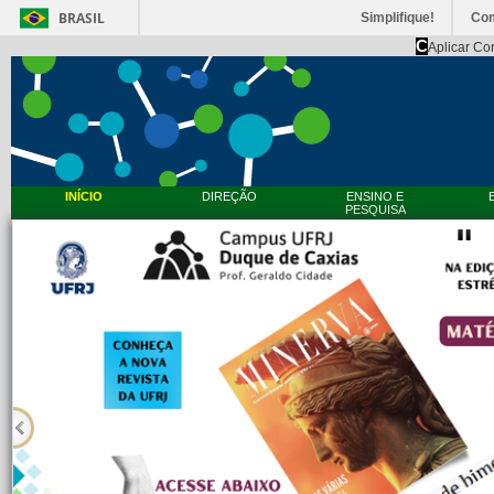
BRASIL
Simplifique!
Co
C
Aplicar Co
INÍCIO
DIREÇÃO
ENSINO E
PESQUISA