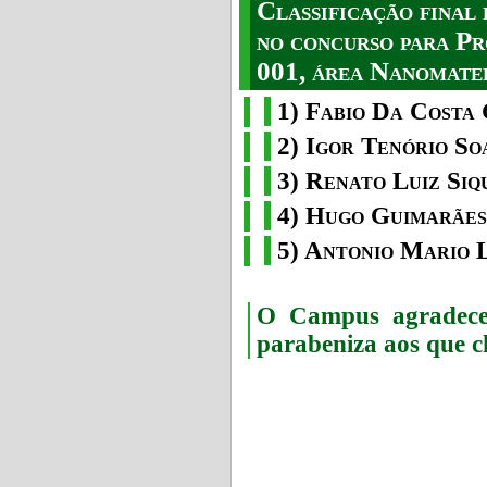
Classificação fina
no concurso para Pr
001, área Nanomater
1) Fabio Da Costa 
2) Igor Tenório So
3) Renato Luiz Siq
4) Hugo Guimarães
5) Antonio Mario 
O Campus agradece 
parabeniza aos que c