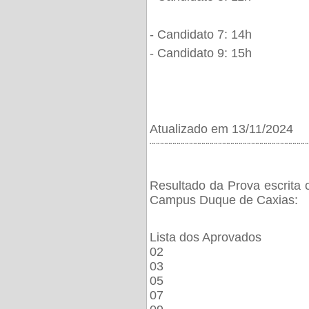
- Candidato 7: 14h
- Candidato 9: 15h
Atualizado em 13/11/2024
¨¨¨¨¨¨¨¨¨¨¨¨¨¨¨¨¨¨¨¨¨¨¨¨¨¨¨¨¨¨¨¨¨¨¨¨¨¨
Resultado da Prova escrita 
Campus Duque de Caxias:
Lista dos Aprovados
02
03
05
07