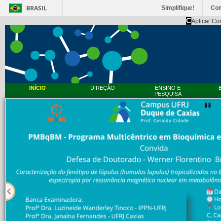
BRASIL
Simplifique!
Co
C
Aplicar Co
INÍCIO
DIREÇÃO
ENSINO E
PESQUISA