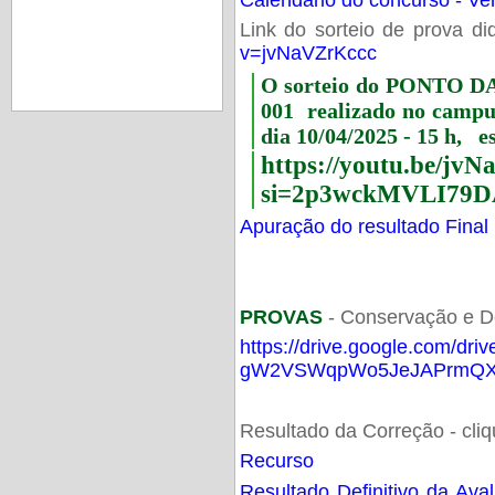
Link do sorteio de prova di
v=jvNaVZrKccc
O sorteio do PONTO 
001 realizado no camp
dia 10/04/2025 - 15 h, e
https://youtu.be/jv
si=2p3wckMVLI79D
Apuração do resultado Final
PROVAS
- Conservação e D
https://drive.google.com/dri
gW2VSWqpWo5JeJAPrmQXV
Resultado da Correção - cli
Recurso
Resultado Definitivo da Ava