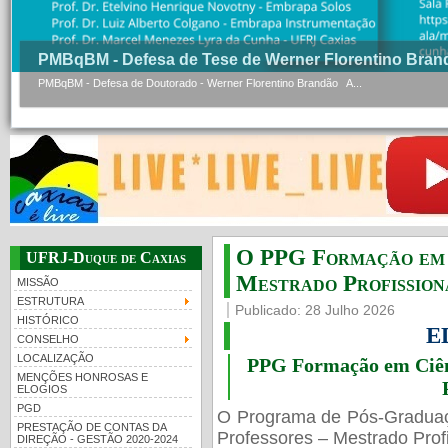
PMBqBM - Defesa de Tese de Werner Florentino Bran
PMBqBM - Defesa de Doutorado - Werner Florentino Brandão A...
O PPG Formação em C
UFRJ-Duque de Caxias
Mestrado Profissiona
MISSÃO
ESTRUTURA
Publicado: 28 Julho 2026
HISTÓRICO
E
CONSELHO
LOCALIZAÇÃO
PPG Formação em Ciênc
MENÇÕES HONROSAS E
ELOGIOS
PGD
O Programa de Pós-Gradua
PRESTAÇÃO DE CONTAS DA
Professores – Mestrado Profi
DIREÇÃO - GESTÃO 2020-2024