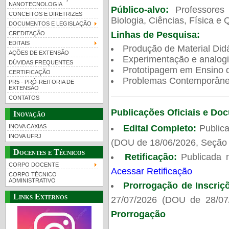
NANOTECNOLOGIA
Público-alvo:
Professores
CONCEITOS E DIRETRIZES
Biologia, Ciências, Física e 
DOCUMENTOS E LEGISLAÇÃO
Linhas de Pesquisa:
CREDITAÇÃO
EDITAIS
Produção de Material Didá
AÇÕES DE EXTENSÃO
Experimentação e analogi
DÚVIDAS FREQUENTES
Prototipagem em Ensino de
CERTIFICAÇÃO
Problemas Contemporâneo
PR5 - PRÓ-REITORIA DE
EXTENSÃO
CONTATOS
Publicações Oficiais e Do
Inovação
Edital Completo:
Publica
INOVA CAXIAS
INOVA UFRJ
(DOU de 18/06/2026, Seção 
Docentes e Técnicos
Retificação:
Publicada 
CORPO DOCENTE
Acessar Retificação
CORPO TÉCNICO
ADMINISTRATIVO
Prorrogação de Inscriç
Links Externos
27/07/2026 (DOU de 28/07
Prorrogação