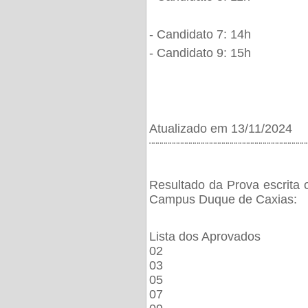
- Candidato 7: 14h
- Candidato 9: 15h
Atualizado em 13/11/2024
¨¨¨¨¨¨¨¨¨¨¨¨¨¨¨¨¨¨¨¨¨¨¨¨¨¨¨¨¨¨¨¨¨¨¨¨¨¨
Resultado da Prova escrita 
Campus Duque de Caxias:
Lista dos Aprovados
02
03
05
07