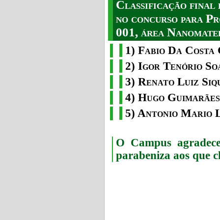
Classificação fina
no concurso para Pr
001, área Nanomater
1) Fabio Da Costa 
2) Igor Tenório So
3) Renato Luiz Siq
4) Hugo Guimarães
5) Antonio Mario 
O Campus agradece 
parabeniza aos que c