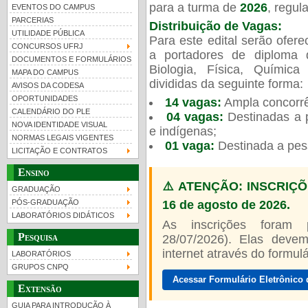
para a turma de
2026
, regu
EVENTOS DO CAMPUS
PARCERIAS
Distribuição de Vagas:
UTILIDADE PÚBLICA
Para este edital serão ofer
CONCURSOS UFRJ
a portadores de diploma 
DOCUMENTOS E FORMULÁRIOS
Biologia, Física, Químic
MAPA DO CAMPUS
UFRJ 100 anos
divididas da seguinte forma:
AVISOS DA CODESA
OPORTUNIDADES
14 vagas:
Ampla concorrê
CALENDÁRIO DO PLE
04 vagas:
Destinadas a p
NOVA IDENTIDADE VISUAL
e indígenas;
NORMAS LEGAIS VIGENTES
01 vaga:
Destinada a pes
LICITAÇÃO E CONTRATOS
Ensino
⚠️ ATENÇÃO: INSCRIÇÕ
GRADUAÇÃO
16 de agosto de 2026.
PÓS-GRADUAÇÃO
LABORATÓRIOS DIDÁTICOS
As inscrições foram
Pesquisa
28/07/2026). Elas devem
internet através do formulár
LABORATÓRIOS
GRUPOS CNPQ
Acessar Formulário Eletrônico 
Extensão
GUIA PARA INTRODUÇÃO À