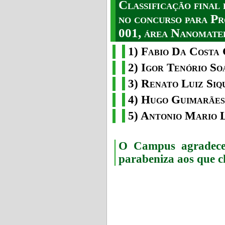
Classificação fina
no concurso para Pr
001, área Nanomater
1) Fabio Da Costa 
2) Igor Tenório So
3) Renato Luiz Siq
4) Hugo Guimarães
5) Antonio Mario 
O Campus agradece 
parabeniza aos que c