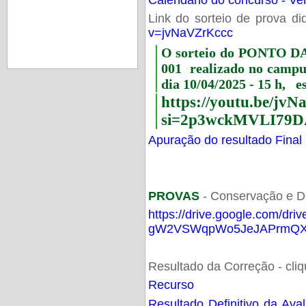
Link do sorteio de prova di
v=jvNaVZrKccc
O sorteio do PONTO 
001 realizado no camp
dia 10/04/2025 - 15 h, e
https://youtu.be/jv
si=2p3wckMVLI79D
Apuração do resultado Final
PROVAS
- Conservação e D
https://drive.google.com/dri
gW2VSWqpWo5JeJAPrmQXV
Resultado da Correção - cli
Recurso
Resultado Definitivo da Ava