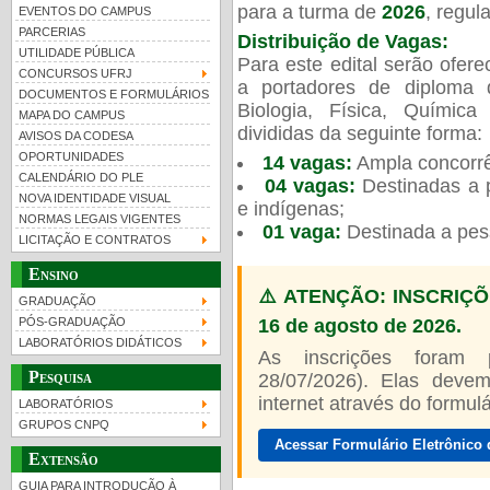
para a turma de
2026
, regu
EVENTOS DO CAMPUS
PARCERIAS
Distribuição de Vagas:
UTILIDADE PÚBLICA
Para este edital serão ofer
CONCURSOS UFRJ
a portadores de diploma 
DOCUMENTOS E FORMULÁRIOS
Biologia, Física, Químic
MAPA DO CAMPUS
UFRJ 100 anos
Guia de boas práticas
PR-
divididas da seguinte forma:
AVISOS DA CODESA
OPORTUNIDADES
14 vagas:
Ampla concorrê
htt
CALENDÁRIO DO PLE
04 vagas:
Destinadas a p
NOVA IDENTIDADE VISUAL
e indígenas;
NORMAS LEGAIS VIGENTES
01 vaga:
Destinada a pes
LICITAÇÃO E CONTRATOS
Ensino
⚠️ ATENÇÃO: INSCRIÇÕ
GRADUAÇÃO
16 de agosto de 2026.
PÓS-GRADUAÇÃO
LABORATÓRIOS DIDÁTICOS
As inscrições foram
Pesquisa
28/07/2026). Elas devem
internet através do formulár
LABORATÓRIOS
GRUPOS CNPQ
Acessar Formulário Eletrônico 
Extensão
GUIA PARA INTRODUÇÃO À