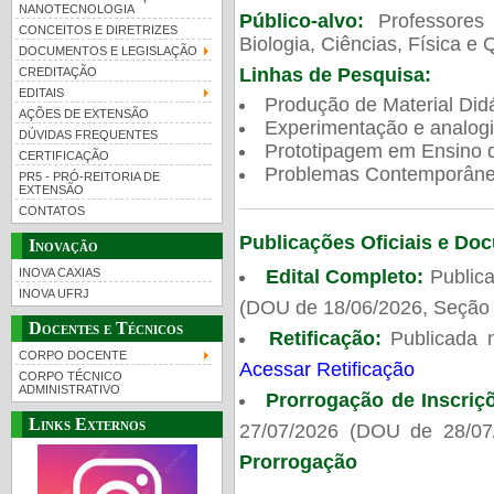
NANOTECNOLOGIA
Público-alvo:
Professores
CONCEITOS E DIRETRIZES
Biologia, Ciências, Física e 
DOCUMENTOS E LEGISLAÇÃO
Linhas de Pesquisa:
CREDITAÇÃO
EDITAIS
Produção de Material Didá
AÇÕES DE EXTENSÃO
Experimentação e analogi
DÚVIDAS FREQUENTES
Prototipagem em Ensino de
CERTIFICAÇÃO
Problemas Contemporâneo
PR5 - PRÓ-REITORIA DE
EXTENSÃO
CONTATOS
Publicações Oficiais e Do
Inovação
Edital Completo:
Publica
INOVA CAXIAS
INOVA UFRJ
(DOU de 18/06/2026, Seção 
Docentes e Técnicos
Retificação:
Publicada 
CORPO DOCENTE
Acessar Retificação
CORPO TÉCNICO
ADMINISTRATIVO
Prorrogação de Inscriç
Links Externos
27/07/2026 (DOU de 28/07
Prorrogação