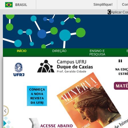
BRASIL
Simplifique!
Co
C
Aplicar Co
INÍCIO
DIREÇÃO
ENSINO E
PESQUISA