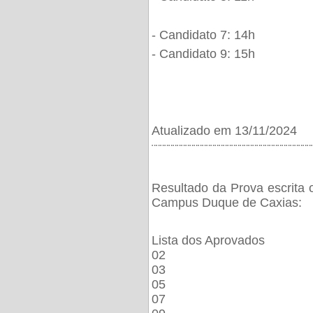
- Candidato 7: 14h
- Candidato 9: 15h
Atualizado em 13/11/2024
¨¨¨¨¨¨¨¨¨¨¨¨¨¨¨¨¨¨¨¨¨¨¨¨¨¨¨¨¨¨¨¨¨¨¨¨¨¨
Resultado da Prova escrita 
Campus Duque de Caxias:
Lista dos Aprovados
02
03
05
07