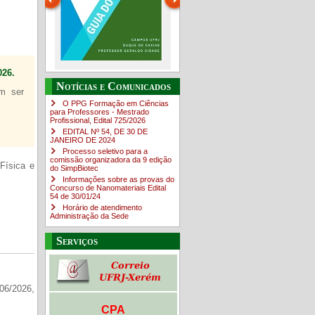
26.
Guia do estudante
O Campus em Números
Notícias e Comunicados
em ser
4sNpOf3w
O PPG Formação em Ciências
para Professores - Mestrado
Profissional, Edital ​725/202​6
EDITAL Nº 54, DE 30 DE
JANEIRO DE 2024
Processo seletivo para a
comissão organizadora da 9 edição
Física e
do SimpBiotec
Informações sobre as provas do
Concurso de Nanomateriais Edital
54 de 30/01/24
Horário de atendimento
Administração da Sede
Serviços
06/2026,
CPA