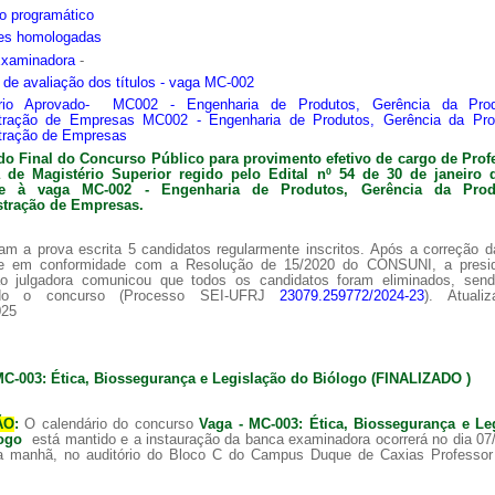
o programático
ões homologadas
Examinadora
-
s de avaliação dos títulos - vaga MC-002
ário Aprovado- MC002 - Engenharia de Produtos, Gerência da Pro
tração de Empresas MC002 - Engenharia de Produtos, Gerência da Pr
tração de Empresas
do Final do Concurso Público para provimento efetivo de cargo de Prof
ra de
Magistério Superior regido pelo Edital nº 54 de 30 de janeiro 
nte à vaga MC-002 -
Engenharia de Produtos, Gerência da Pro
tração de Empresas.
am a prova escrita 5 candidatos regularmente inscritos. Após a correção 
 e em conformidade com a Resolução de 15/2020 do CONSUNI, a presi
o julgadora comunicou que todos os candidatos foram eliminados, sen
ado o concurso (Processo SEI-UFRJ
23079.259772/2024-23
). Atuali
025
MC-003: Ética, Biossegurança e Legislação do Biólogo (FINALIZADO )
ÃO
:
O calendário do concurso
Vaga - MC-003: Ética, Biossegurança e Le
logo
está mantido e a instauração da banca examinadora ocorrerá no dia 07
a manhã, no auditório do Bloco C do Campus Duque de Caxias Professor