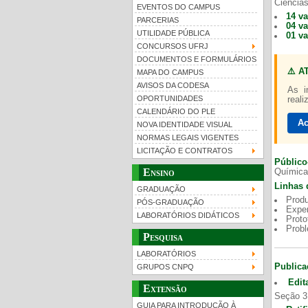
Ciências
EVENTOS DO CAMPUS
14 v
PARCERIAS
04 v
UTILIDADE PÚBLICA
01 v
CONCURSOS UFRJ
DOCUMENTOS E FORMULÁRIOS
⚠️ A
MAPA DO CAMPUS
UFRJ 100 anos
Gui
AVISOS DA CODESA
As i
OPORTUNIDADES
reali
CALENDÁRIO DO PLE
Ac
NOVA IDENTIDADE VISUAL
NORMAS LEGAIS VIGENTES
LICITAÇÃO E CONTRATOS
Público
Ensino
Química
Linhas 
GRADUAÇÃO
Produ
PÓS-GRADUAÇÃO
Exper
LABORATÓRIOS DIDÁTICOS
Proto
Prob
Pesquisa
LABORATÓRIOS
Publica
GRUPOS CNPQ
Edit
Extensão
Seção 3
GUIA PARA INTRODUÇÃO À