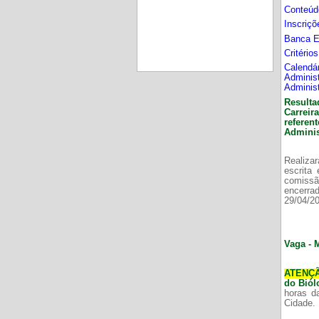
Conteúd
Inscriç
Banca 
Critério
Calend
Adminis
Adminis
Resulta
Carrei
refere
Adminis
Realizar
escrita
comissã
encerr
29/04/2
Vaga - 
ATENÇ
do Bió
horas d
Cidade.