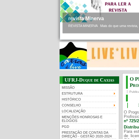
revista Minerva
REVISTA MINERVA Mais do que uma revista, a 
O P
UFRJ-Duque de Caxias
Prof
MISSÃO
Public
ESTRUTURA
HISTÓRICO
CONSELHO
LOCALIZAÇÃO
O Progr
Profissi
MENÇÕES HONROSAS E
nº 725/
ELOGIOS
PGD
Distrib
Para est
PRESTAÇÃO DE CONTAS DA
de lice
DIREÇÃO - GESTÃO 2020-2024