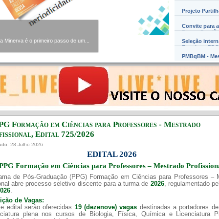
Projeto Partil
Convite para a
Barros Damião
Minerva é o primeiro passo de um...
Seleção inter
Exterior – PD
PMBqBM - Mes
PG Formação em Ciências para Professores - Mestrado
issional, Edital ​725/202​6
ado: 28 Julho 2026
EDITAL 2026
PPG Formação em Ciências para Professores – Mestrado Profission
ama de Pós-Graduação (PPG) Formação em Ciências para Professores – 
onal abre processo seletivo discente para a turma de
2026
, regulamentado p
2026
.
uição de Vagas:
e edital serão oferecidas
19 (dezenove) vagas
destinadas a portadores de
nciatura plena nos cursos de Biologia, Física, Química e Licenciatura 