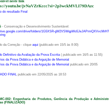
onível neste link
ps://youtu.be/jvNaVZrKccc?si=2p3wckMVLI79DAzc
 do resultado Final
S
- Conservação e Desenvolvimento Sustentável:
/drive.google.com/drive/folders/1G5XSR-gW2VSWqpWo5JeJAPrmQXVvcMrH?
ring
o da Correção - clique
aqui
(publicado em 15/5 às 8:00)
o Definitivo da Avaliação da Prova Escrita
( publicado em 16/5 as 11:55)
ios da Prova Didática e da Arguição de Memorial
ios da Prova Didática e da Arguição de Memorial
publicado em 20/05
ADO FINAL
publicado em 22/05/2025 as 18:53
MC-002: Engenharia de Produtos, Gerência da Produção e Administ
as (FINALIZADO)