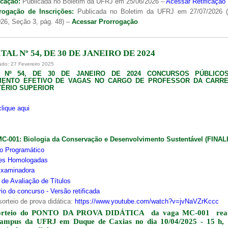
icação:
Publicada no Boletim da UFRJ em 25/06/2026 –
Acessar Retificação
rogação de Inscrições:
Publicada no Boletim da UFRJ em 27/07/2026 
26, Seção 3, pág. 48) –
Acessar Prorrogação
TAL Nº 54, DE 30 DE JANEIRO DE 2024
ado: 27 Fevereiro 2025
L Nº 54, DE 30 DE JANEIRO DE 2024 CONCURSOS PÚBLICO
MENTO EFETIVO DE VAGAS NO CARGO DE PROFESSOR DA CARRE
ÉRIO SUPERIOR
clique aqui
MC-001:
Biologia da Conservação e Desenvolvimento Sustentável (FINA
o Programático
ões Homologadas
xaminadora
s de Avaliação de Títulos
io do concurso - Versão retificada
sorteio de prova didática:
https://www.youtube.com/watch?v=jvNaVZrKccc
orteio do PONTO DA PROVA DIDÁTICA da vaga MC-001 real
campus da UFRJ em Duque de Caxias no dia 10/04/2025 - 15 h,