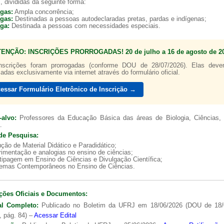
, divididas da seguinte forma:
agas:
Ampla concorrência;
agas:
Destinadas a pessoas autodeclaradas pretas, pardas e indígenas;
aga:
Destinada a pessoas com necessidades especiais.
TENÇÃO: INSCRIÇÕES PRORROGADAS! 20 de julho a 16 de agosto de 20
a de boas práticas
PR-7 Canal Youtube
nscrições foram prorrogadas (conforme DOU de 28/07/2026). Elas dev
zadas exclusivamente via internet através do formulário oficial.
https://www.youtube.com/channel/UC46BbEKCwNCdJvi
essar Formulário Eletrônico de Inscrição →
-alvo:
Professores da Educação Básica das áreas de Biologia, Ciências, 
.
de Pesquisa:
ção de Material Didático e Paradidático;
imentação e analogias no ensino de ciências;
tipagem em Ensino de Ciências e Divulgação Científica;
lemas Contemporâneos no Ensino de Ciências.
ções Oficiais e Documentos:
al Completo:
Publicado no Boletim da UFRJ em 18/06/2026 (DOU de 18/
, pág. 84) –
Acessar Edital