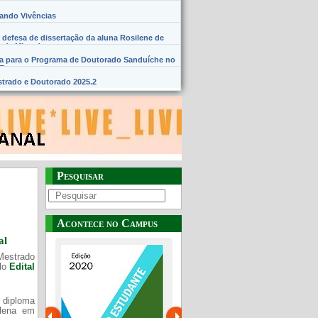
hando Vivências
 defesa de dissertação da aluna Rosilene de
 de Miranda
na para o Programa de Doutorado Sanduíche no
SE
trado e Doutorado 2025.2
Pesquisar
Acontece no Campus
al
Mestrado
elo
Edital
 diploma
Plena em