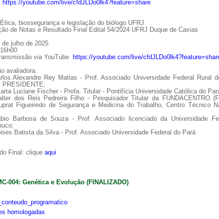
:
https://youtube.com/live/cfdJLDo0lk4?feature=share
tica, biossegurança e legislação do biólogo UFRJ
ção de Notas e Resultado Final Edital 54/2024 UFRJ Duque de Caxias
 de julho de 2025
 16h00
Transmissão via YouTube
https://youtube.com/live/cfdJLDo0lk4?feature=shar
o avaliadora.
arlos Alexandre Rey Matias - Prof. Associado Universidade Federal Rural d
 - PRESIDENTE;
arta Luciane Fischer - Profa. Titular - Pontifícia Universidade Católica do Par
alter dos Reis Pedreira Filho - Pesquisador Titular da FUNDACENTRO (
uprat Figueiredo de Segurança e Medicina do Trabalho, Centro Técnico Na
ábio Barbosa de Souza - Prof. Associado licenciado da Universidade Fe
uco;
ises Batista da Silva - Prof. Associado Universidade Federal do Pará
o Final: clique
aqui
MC-004: Genética e Evolução (FINALIZADO)
conteudo_programatico
ões homologadas