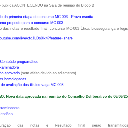
o pública ACONTECENDO na Sala de reunião do Bloco B
o da primeira etapa do concurso MC-003 - Prova escrita
ama proposto para o concurso MC-003
 das notas e resultado final, concurso MC-003 Ética, biossegurança e legi
youtube.com/live/cfdJLDo0lk4?feature=share
Conteúdo programático
xaminadora
rio aprovado
(sem efeito devido ao adiamento)
ões homologadas
s de avaliação dos títulos vaga MC-003
: Nova data aprovada na reunião do Conselho Deliberativo de 06/06/25
xaminadora
lendário
ração das notas e Resultado final serão transmitido