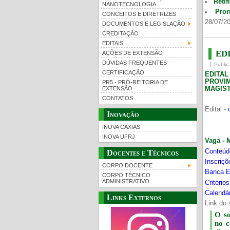
Retif
NANOTECNOLOGIA
Pror
CONCEITOS E DIRETRIZES
28/07/20
DOCUMENTOS E LEGISLAÇÃO
CREDITAÇÃO
EDITAIS
EDI
AÇÕES DE EXTENSÃO
DÚVIDAS FREQUENTES
Public
CERTIFICAÇÃO
EDITA
PROVI
PR5 - PRÓ-REITORIA DE
MAGIST
EXTENSÃO
CONTATOS
Edital -
Inovação
INOVA CAXIAS
INOVA UFRJ
Vaga - 
Conteúd
Docentes e Técnicos
Inscriç
CORPO DOCENTE
Banca E
CORPO TÉCNICO
ADMINISTRATIVO
Critério
Calendár
Links Externos
Link do 
O s
no 