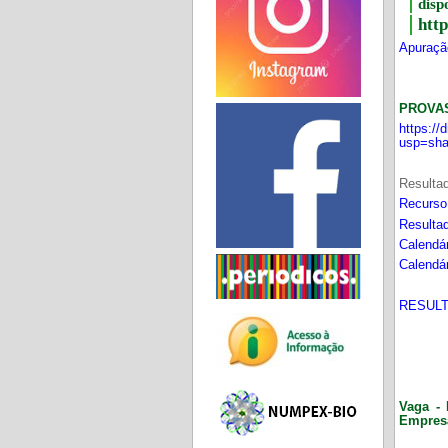
disp
htt
Apuração
PROVA
https:/
usp=sha
Resultad
Recurso
Resultad
Calendár
Calendár
RESULT
Vaga - 
Empres