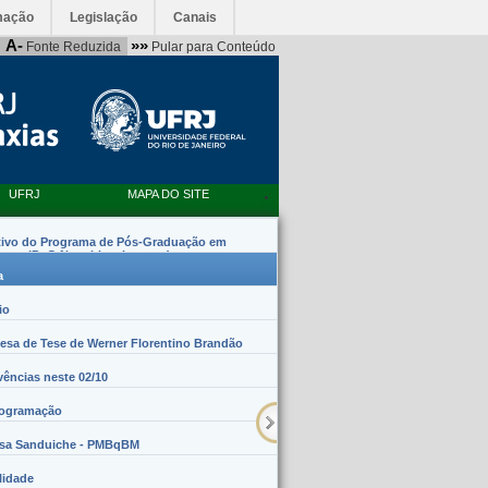
mação
Legislação
Canais
A-
»»
Fonte Reduzida
Pular para Conteúdo
UFRJ
MAPA DO SITE
tivo do Programa de Pós-Graduação em
emas (PpG Nanobiossistemas)
a
io
sa de Tese de Werner Florentino Brandão
vências neste 02/10
rogramação
lsa Sanduiche - PMBqBM
lidade