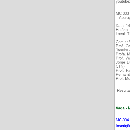
youtube
MC-003 É
- Apura
Data: 14
Horário:
Local: 
Comissã
Prof. C
Janeiro
Profa. M
Prof. W
Jorge D
CTN);
Prof. F
Pernamb
Prof. Mo
Resultad
Vaga - 
MC-004_
Inscriç