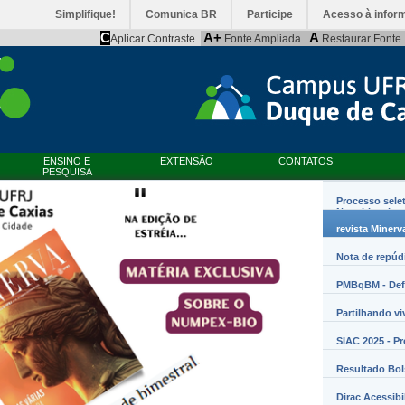
Simplifique!
Comunica BR
Participe
Acesso à infor
C
A+
A
Aplicar Contraste
Fonte Ampliada
Restaurar Fonte
ENSINO E
EXTENSÃO
CONTATOS
PESQUISA
Processo sele
Nanobiossist
revista Minerv
Nota de repúd
PMBqBM - Defe
Partilhando vi
SIAC 2025 - P
Resultado Bo
Dirac Acessibi