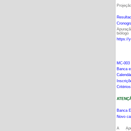
Projeçã
Resultad
Cronogr
Apuração
biólogo
https://
MC-003 
Banca e
Calendá
Inscriç
Critério
ATENÇÂO
Banca E
Novo ca
A Apu