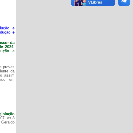
dução e
odução e
essor da
de 2024,
dução e
da provas
dente da
do assim
zado em
gislação
/07, às 8
 Geraldo