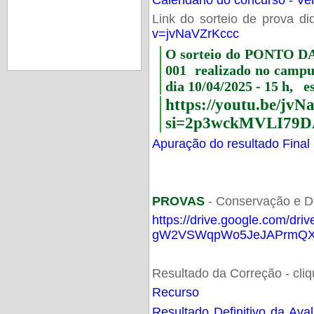
Link do sorteio de prova di
v=jvNaVZrKccc
O sorteio do PONTO 
001 realizado no camp
dia 10/04/2025 - 15 h, e
https://youtu.be/jv
si=2p3wckMVLI79D
Apuração do resultado Final
PROVAS
- Conservação e D
https://drive.google.com/dri
gW2VSWqpWo5JeJAPrmQXV
Resultado da Correção - cli
Recurso
Resultado Definitivo da Ava