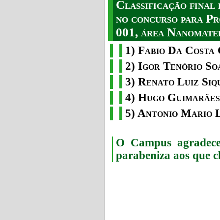
Classificação fina
no concurso para Pr
001, área Nanomater
1) Fabio Da Costa 
2) Igor Tenório So
3) Renato Luiz Siq
4) Hugo Guimarães
5) Antonio Mario 
O Campus agradece 
parabeniza aos que c