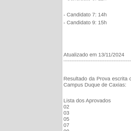
- Candidato 7: 14h
- Candidato 9: 15h
Atualizado em 13/11/2024
¨¨¨¨¨¨¨¨¨¨¨¨¨¨¨¨¨¨¨¨¨¨¨¨¨¨¨¨¨¨¨¨¨¨¨¨¨¨
Resultado da Prova escrita 
Campus Duque de Caxias:
Lista dos Aprovados
02
03
05
07