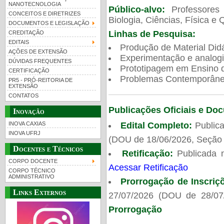
NANOTECNOLOGIA
Público-alvo:
Professores
CONCEITOS E DIRETRIZES
Biologia, Ciências, Física e 
DOCUMENTOS E LEGISLAÇÃO
Linhas de Pesquisa:
CREDITAÇÃO
EDITAIS
Produção de Material Didá
AÇÕES DE EXTENSÃO
Experimentação e analogi
DÚVIDAS FREQUENTES
Prototipagem em Ensino de
CERTIFICAÇÃO
Problemas Contemporâneo
PR5 - PRÓ-REITORIA DE
EXTENSÃO
CONTATOS
Publicações Oficiais e Do
Inovação
Edital Completo:
Publica
INOVA CAXIAS
INOVA UFRJ
(DOU de 18/06/2026, Seção 
Docentes e Técnicos
Retificação:
Publicada 
CORPO DOCENTE
Acessar Retificação
CORPO TÉCNICO
ADMINISTRATIVO
Prorrogação de Inscriç
Links Externos
27/07/2026 (DOU de 28/07
Prorrogação