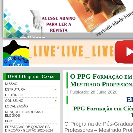
Nota de repúdio
A comunidade acadêmica do Campus UFRJ – Duque de Caxias Professor Geraldo.
O PPG Formação em C
UFRJ-Duque de Caxias
Mestrado Profissiona
MISSÃO
ESTRUTURA
Publicado: 28 Julho 2026
HISTÓRICO
E
CONSELHO
LOCALIZAÇÃO
PPG Formação em Ciênc
MENÇÕES HONROSAS E
ELOGIOS
PGD
O Programa de Pós-Gradua
PRESTAÇÃO DE CONTAS DA
Professores – Mestrado Profi
DIREÇÃO - GESTÃO 2020-2024