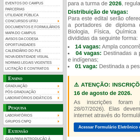
para a turma de
2026
, regu
EVENTOS DO CAMPUS
PARCERIAS
Distribuição de Vagas:
UTILIDADE PÚBLICA
Para este edital serão ofer
CONCURSOS UFRJ
a portadores de diploma 
DOCUMENTOS E FORMULÁRIOS
Biologia, Física, Químic
MAPA DO CAMPUS
UFRJ 100 anos
Guia de boas práticas
divididas da seguinte forma:
AVISOS DA CODESA
OPORTUNIDADES
14 vagas:
Ampla concorrê
CALENDÁRIO DO PLE
04 vagas:
Destinadas a p
NOVA IDENTIDADE VISUAL
e indígenas;
NORMAS LEGAIS VIGENTES
01 vaga:
Destinada a pes
LICITAÇÃO E CONTRATOS
Ensino
⚠️ ATENÇÃO: INSCRIÇÕ
GRADUAÇÃO
16 de agosto de 2026.
PÓS-GRADUAÇÃO
LABORATÓRIOS DIDÁTICOS
As inscrições foram
Pesquisa
28/07/2026). Elas devem
internet através do formulár
LABORATÓRIOS
GRUPOS CNPQ
Acessar Formulário Eletrônico 
Extensão
GUIA PARA INTRODUÇÃO À