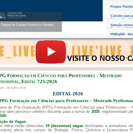
Projeto Partil
Convite para a
Werner Florentino Brandão
Barros Damião
entino Brandão A...
Seleção inter
Exterior – PD
PMBqBM - Mes
PG Formação em Ciências para Professores - Mestrado
issional, Edital ​725/202​6
ado: 28 Julho 2026
EDITAL 2026
PPG Formação em Ciências para Professores – Mestrado Profission
ama de Pós-Graduação (PPG) Formação em Ciências para Professores – 
onal abre processo seletivo discente para a turma de
2026
, regulamentado p
2026
.
uição de Vagas:
e edital serão oferecidas
19 (dezenove) vagas
destinadas a portadores de
nciatura plena nos cursos de Biologia, Física, Química e Licenciatura 