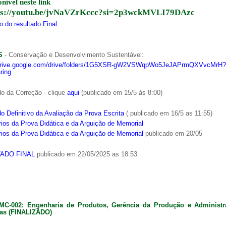
onível neste link
ps://youtu.be/jvNaVZrKccc?si=2p3wckMVLI79DAzc
 do resultado Final
S
- Conservação e Desenvolvimento Sustentável:
/drive.google.com/drive/folders/1G5XSR-gW2VSWqpWo5JeJAPrmQXVvcMrH?
ring
o da Correção - clique
aqui
(publicado em 15/5 às 8:00)
o Definitivo da Avaliação da Prova Escrita
( publicado em 16/5 as 11:55)
ios da Prova Didática e da Arguição de Memorial
ios da Prova Didática e da Arguição de Memorial
publicado em 20/05
ADO FINAL
publicado em 22/05/2025 as 18:53
MC-002: Engenharia de Produtos, Gerência da Produção e Administ
as (FINALIZADO)