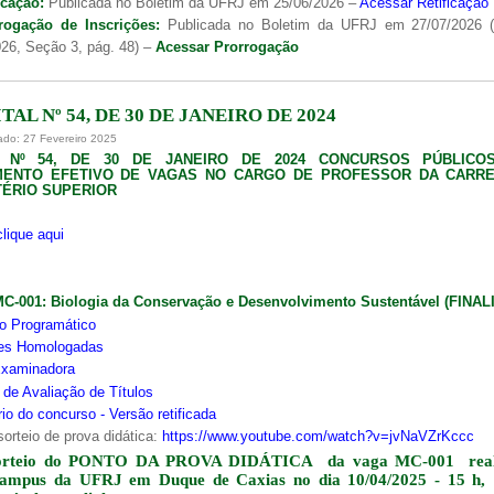
icação:
Publicada no Boletim da UFRJ em 25/06/2026 –
Acessar Retificação
rogação de Inscrições:
Publicada no Boletim da UFRJ em 27/07/2026 
26, Seção 3, pág. 48) –
Acessar Prorrogação
TAL Nº 54, DE 30 DE JANEIRO DE 2024
ado: 27 Fevereiro 2025
L Nº 54, DE 30 DE JANEIRO DE 2024 CONCURSOS PÚBLICO
MENTO EFETIVO DE VAGAS NO CARGO DE PROFESSOR DA CARRE
ÉRIO SUPERIOR
clique aqui
MC-001:
Biologia da Conservação e Desenvolvimento Sustentável (FINA
o Programático
ões Homologadas
xaminadora
s de Avaliação de Títulos
io do concurso - Versão retificada
sorteio de prova didática:
https://www.youtube.com/watch?v=jvNaVZrKccc
orteio do PONTO DA PROVA DIDÁTICA da vaga MC-001 real
campus da UFRJ em Duque de Caxias no dia 10/04/2025 - 15 h,