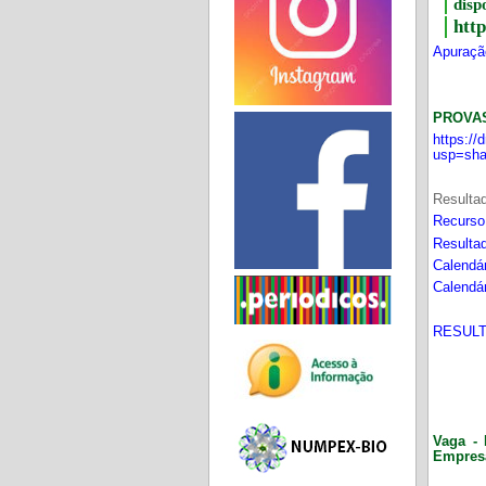
disp
htt
Apuração
PROVA
https:/
usp=sha
Resultad
Recurso
Resultad
Calendár
Calendár
RESULT
Vaga - 
Empres