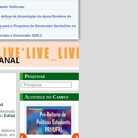
hando Vivências
 defesa de dissertação da aluna Rosilene de
 de Miranda
na para o Programa de Doutorado Sanduíche no
SE
trado e Doutorado 2025.2
Pesquisar
Acontece no Campus
al
Mestrado
elo
Edital
 diploma
Plena em