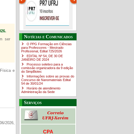
26.
Guia de boas práticas
O Campus em Números
Guia do estudante
PR-7 Canal Youtube
Notícias e Comunicados
em ser
O PPG Formação em Ciências
https://www.youtube.com/channe
para Professores - Mestrado
Profissional, Edital ​725/202​6
EDITAL Nº 54, DE 30 DE
JANEIRO DE 2024
Processo seletivo para a
comissão organizadora da 9 edição
Física e
do SimpBiotec
Informações sobre as provas do
Concurso de Nanomateriais Edital
54 de 30/01/24
Horário de atendimento
Administração da Sede
Serviços
06/2026,
CPA