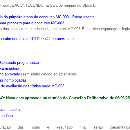
o pública ACONTECENDO na Sala de reunião do Bloco B
o da primeira etapa do concurso MC-003 - Prova escrita
ama proposto para o concurso MC-003
 das notas e resultado final, concurso MC-003 Ética, biossegurança e legi
youtube.com/live/cfdJLDo0lk4?feature=share
Conteúdo programático
xaminadora
rio aprovado
(sem efeito devido ao adiamento)
ões homologadas
s de avaliação dos títulos vaga MC-003
: Nova data aprovada na reunião do Conselho Deliberativo de 06/06/25
xaminadora
lendário
ração das notas e Resultado final serão transmitido