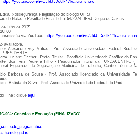
:
https://youtube.com/live/cfdJLDo0lk4?feature=share
tica, biossegurança e legislação do biólogo UFRJ
ção de Notas e Resultado Final Edital 54/2024 UFRJ Duque de Caxias
 de julho de 2025
 16h00
Transmissão via YouTube
https://youtube.com/live/cfdJLDo0lk4?feature=shar
o avaliadora.
arlos Alexandre Rey Matias - Prof. Associado Universidade Federal Rural d
 - PRESIDENTE;
arta Luciane Fischer - Profa. Titular - Pontifícia Universidade Católica do Par
alter dos Reis Pedreira Filho - Pesquisador Titular da FUNDACENTRO (
uprat Figueiredo de Segurança e Medicina do Trabalho, Centro Técnico Na
ábio Barbosa de Souza - Prof. Associado licenciado da Universidade Fe
uco;
ises Batista da Silva - Prof. Associado Universidade Federal do Pará
o Final: clique
aqui
MC-004: Genética e Evolução (FINALIZADO)
conteudo_programatico
ões homologadas