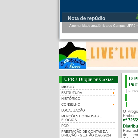
PMBqBM - Defesa de Tese de 
PMBqBM - Defesa de Doutorado - Werner Flor
O P
UFRJ-Duque de Caxias
Prof
MISSÃO
Public
ESTRUTURA
HISTÓRICO
CONSELHO
LOCALIZAÇÃO
O Progr
Profissi
MENÇÕES HONROSAS E
nº 725/
ELOGIOS
PGD
Distrib
Para est
PRESTAÇÃO DE CONTAS DA
de lice
DIREÇÃO - GESTÃO 2020-2024