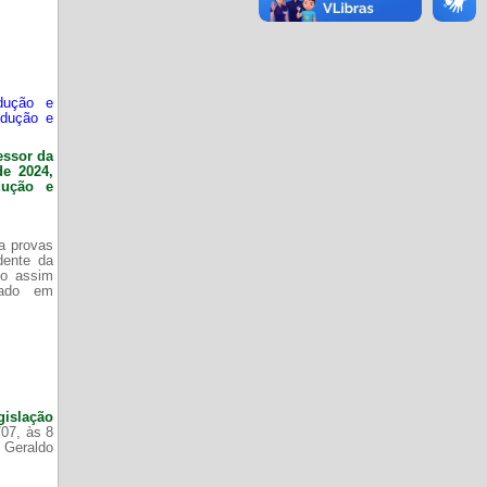
dução e
odução e
essor da
de 2024,
dução e
da provas
dente da
do assim
zado em
gislação
/07, às 8
 Geraldo