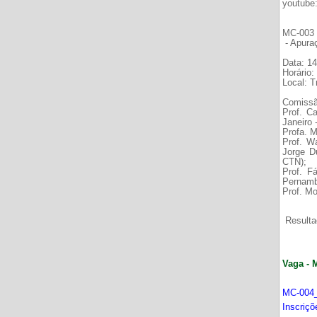
youtube
MC-003 É
- Apura
Data: 14
Horário:
Local: 
Comissã
Prof. C
Janeiro
Profa. M
Prof. W
Jorge D
CTN);
Prof. F
Pernamb
Prof. Mo
Resultad
Vaga - 
MC-004_
Inscriç