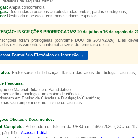
, divididas da seguinte forma:
agas:
Ampla concorrência;
agas:
Destinadas a pessoas autodeclaradas pretas, pardas e indígenas;
aga:
Destinada a pessoas com necessidades especiais.
TENÇÃO: INSCRIÇÕES PRORROGADAS! 20 de julho a 16 de agosto de 20
nscrições foram prorrogadas (conforme DOU de 28/07/2026). Elas dev
zadas exclusivamente via internet através do formulário oficial.
essar Formulário Eletrônico de Inscrição →
-alvo:
Professores da Educação Básica das áreas de Biologia, Ciências, 
.
de Pesquisa:
ção de Material Didático e Paradidático;
imentação e analogias no ensino de ciências;
tipagem em Ensino de Ciências e Divulgação Científica;
lemas Contemporâneos no Ensino de Ciências.
ções Oficiais e Documentos:
al Completo:
Publicado no Boletim da UFRJ em 18/06/2026 (DOU de 18/
, pág. 84) –
Acessar Edital