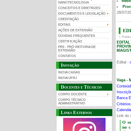
Retif
NANOTECNOLOGIA
Pror
CONCEITOS E DIRETRIZES
28/07/20
DOCUMENTOS E LEGISLAÇÃO
CREDITAÇÃO
EDITAIS
EDI
AÇÕES DE EXTENSÃO
DÚVIDAS FREQUENTES
Public
CERTIFICAÇÃO
EDITA
PROVI
PR5 - PRÓ-REITORIA DE
MAGIST
EXTENSÃO
CONTATOS
Edital -
Inovação
INOVA CAXIAS
INOVA UFRJ
Vaga - 
Conteúd
Docentes e Técnicos
Inscriç
CORPO DOCENTE
Banca E
CORPO TÉCNICO
ADMINISTRATIVO
Critério
Calendár
Links Externos
Link do 
O s
no 