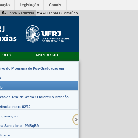
mação
Legislação
Canais
A-
»»
Fonte Reduzida
Pular para Conteúdo
UFRJ
MAPA DO SITE
tivo do Programa de Pós-Graduação em
emas (PpG Nanobiossistemas)
a
io
sa de Tese de Werner Florentino Brandão
vências neste 02/10
rogramação
lsa Sanduiche - PMBqBM
lidade