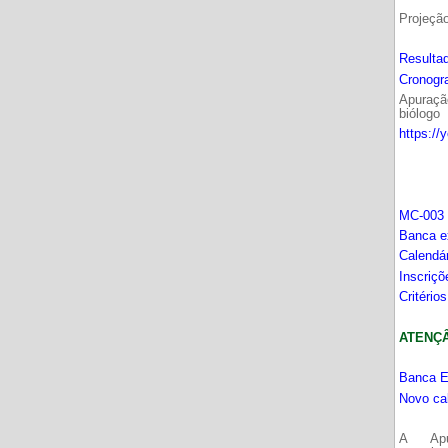
Projeçã
Resultad
Cronogr
Apuração
biólogo
https://
MC-003 
Banca e
Calendá
Inscriç
Critério
ATENÇÂO
Banca E
Novo ca
A Apu