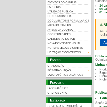
Ciências
EVENTOS DO CAMPUS
14 v
PARCERIAS
04 v
UTILIDADE PÚBLICA
01 v
CONCURSOS UFRJ
DOCUMENTOS E FORMULÁRIOS
⚠️ A
MAPA DO CAMPUS
UFRJ 100 anos
AVISOS DA CODESA
As i
OPORTUNIDADES
reali
CALENDÁRIO DO PLE
Ac
NOVA IDENTIDADE VISUAL
NORMAS LEGAIS VIGENTES
LICITAÇÃO E CONTRATOS
Público
Ensino
Química
Linhas 
GRADUAÇÃO
Produ
PÓS-GRADUAÇÃO
Exper
LABORATÓRIOS DIDÁTICOS
Proto
Prob
Pesquisa
LABORATÓRIOS
Publica
GRUPOS CNPQ
Edit
Extensão
Seção 3
GUIA PARA INTRODUÇÃO À