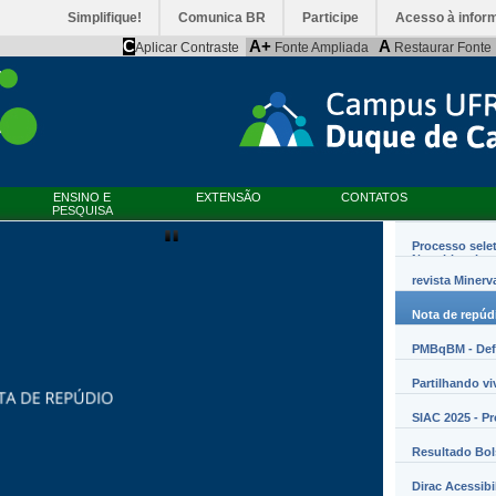
Simplifique!
Comunica BR
Participe
Acesso à infor
C
A+
A
Aplicar Contraste
Fonte Ampliada
Restaurar Fonte
ENSINO E
EXTENSÃO
CONTATOS
PESQUISA
Processo sele
Nanobiossist
revista Minerv
Nota de repúd
PMBqBM - Defe
Partilhando vi
SIAC 2025 - P
Resultado Bo
Dirac Acessibi