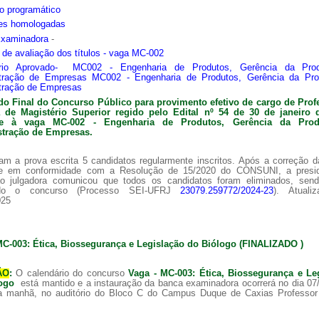
o programático
ões homologadas
Examinadora
-
s de avaliação dos títulos - vaga MC-002
ário Aprovado- MC002 - Engenharia de Produtos, Gerência da Pro
tração de Empresas MC002 - Engenharia de Produtos, Gerência da Pr
tração de Empresas
do Final do Concurso Público para provimento efetivo de cargo de Prof
ra de
Magistério Superior regido pelo Edital nº 54 de 30 de janeiro 
nte à vaga MC-002 -
Engenharia de Produtos, Gerência da Pro
tração de Empresas.
am a prova escrita 5 candidatos regularmente inscritos. Após a correção 
 e em conformidade com a Resolução de 15/2020 do CONSUNI, a presi
o julgadora comunicou que todos os candidatos foram eliminados, sen
ado o concurso (Processo SEI-UFRJ
23079.259772/2024-23
). Atuali
025
MC-003: Ética, Biossegurança e Legislação do Biólogo (FINALIZADO )
ÃO
:
O calendário do concurso
Vaga - MC-003: Ética, Biossegurança e Le
logo
está mantido e a instauração da banca examinadora ocorrerá no dia 07
a manhã, no auditório do Bloco C do Campus Duque de Caxias Professor