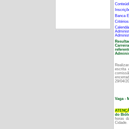
Conteúd
Inscriç
Banca 
Critério
Calend
Adminis
Adminis
Resulta
Carrei
refere
Adminis
Realizar
escrita
comissã
encerr
29/04/2
Vaga - 
ATENÇ
do Bió
horas d
Cidade.