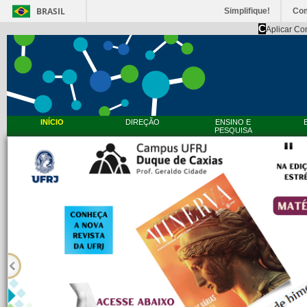
BRASIL
Simplifique!
Co
C
Aplicar Co
INÍCIO
DIREÇÃO
ENSINO E
PESQUISA