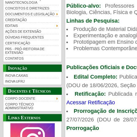
NANOTECNOLOGIA
Público-alvo:
Professores
CONCEITOS E DIRETRIZES
Biologia, Ciências, Física e 
DOCUMENTOS E LEGISLAÇÃO
Linhas de Pesquisa:
CREDITAÇÃO
EDITAIS
Produção de Material Didá
AÇÕES DE EXTENSÃO
Experimentação e analogi
DÚVIDAS FREQUENTES
Prototipagem em Ensino de
CERTIFICAÇÃO
Problemas Contemporâneo
PR5 - PRÓ-REITORIA DE
EXTENSÃO
CONTATOS
Publicações Oficiais e Do
Inovação
Edital Completo:
Publica
INOVA CAXIAS
INOVA UFRJ
(DOU de 18/06/2026, Seção 
Docentes e Técnicos
Retificação:
Publicada 
CORPO DOCENTE
Acessar Retificação
CORPO TÉCNICO
ADMINISTRATIVO
Prorrogação de Inscriç
Links Externos
27/07/2026 (DOU de 28/07
Prorrogação