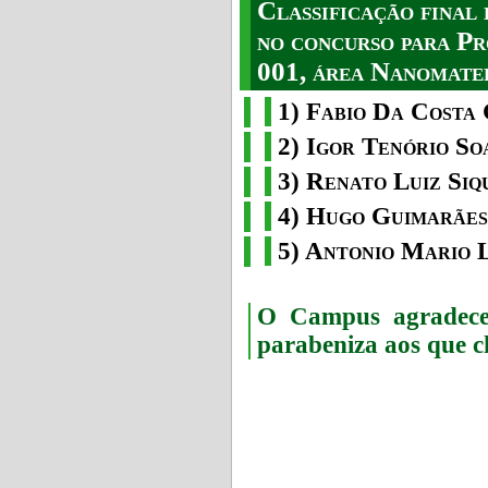
Classificação fina
no concurso para Pr
001, área Nanomater
1) Fabio Da Costa 
2) Igor Tenório So
3) Renato Luiz Siq
4) Hugo Guimarães
5) Antonio Mario 
O Campus agradece 
parabeniza aos que c