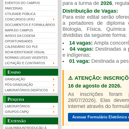
para a turma de
2026
, regu
EVENTOS DO CAMPUS
PARCERIAS
Distribuição de Vagas:
UTILIDADE PÚBLICA
Para este edital serão ofer
CONCURSOS UFRJ
a portadores de diploma 
DOCUMENTOS E FORMULÁRIOS
Biologia, Física, Químic
MAPA DO CAMPUS
UFRJ 100 anos
Guia de boas práticas
PR-
divididas da seguinte forma:
AVISOS DA CODESA
OPORTUNIDADES
14 vagas:
Ampla concorrê
htt
CALENDÁRIO DO PLE
04 vagas:
Destinadas a p
NOVA IDENTIDADE VISUAL
e indígenas;
NORMAS LEGAIS VIGENTES
01 vaga:
Destinada a pes
LICITAÇÃO E CONTRATOS
Ensino
⚠️ ATENÇÃO: INSCRIÇÕ
GRADUAÇÃO
16 de agosto de 2026.
PÓS-GRADUAÇÃO
LABORATÓRIOS DIDÁTICOS
As inscrições foram
Pesquisa
28/07/2026). Elas devem
internet através do formulár
LABORATÓRIOS
GRUPOS CNPQ
Acessar Formulário Eletrônico 
Extensão
GUIA PARA INTRODUÇÃO À