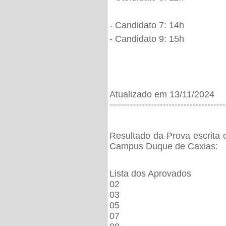
- Candidato 7: 14h
- Candidato 9: 15h
Atualizado em 13/11/2024
¨¨¨¨¨¨¨¨¨¨¨¨¨¨¨¨¨¨¨¨¨¨¨¨¨¨¨¨¨¨¨¨¨¨¨¨¨¨
Resultado da Prova escrita 
Campus Duque de Caxias:
Lista dos Aprovados
02
03
05
07