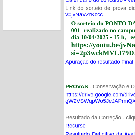
Link do sorteio de prova di
v=jvNaVZrKccc
O sorteio do PONTO 
001 realizado no camp
dia 10/04/2025 - 15 h, e
https://youtu.be/jv
si=2p3wckMVLI79D
Apuração do resultado Final
PROVAS
- Conservação e D
https://drive.google.com/dri
gW2VSWqpWo5JeJAPrmQXV
Resultado da Correção - cli
Recurso
Resultado Definitivo da Ava