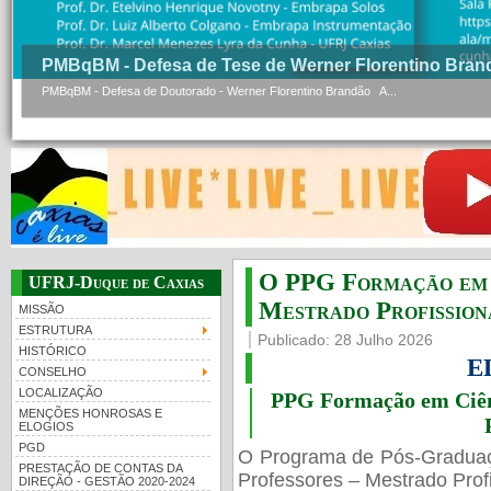
PMBqBM - Defesa de Tese de Werner Florentino Bran
PMBqBM - Defesa de Doutorado - Werner Florentino Brandão A...
O PPG Formação em C
UFRJ-Duque de Caxias
Mestrado Profissiona
MISSÃO
ESTRUTURA
Publicado: 28 Julho 2026
HISTÓRICO
E
CONSELHO
LOCALIZAÇÃO
PPG Formação em Ciênc
MENÇÕES HONROSAS E
ELOGIOS
PGD
O Programa de Pós-Gradua
PRESTAÇÃO DE CONTAS DA
Professores – Mestrado Profi
DIREÇÃO - GESTÃO 2020-2024