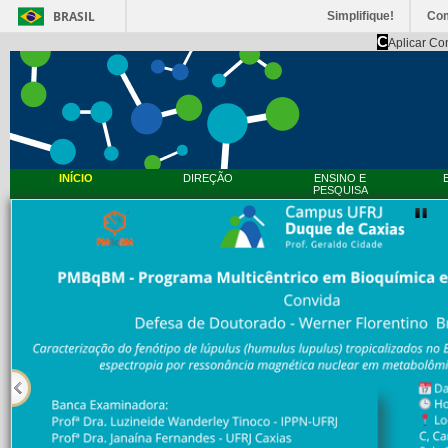
BRASIL
Simplifique!
Co
C
Aplicar Co
INÍCIO
DIREÇÃO
ENSINO E
PESQUISA