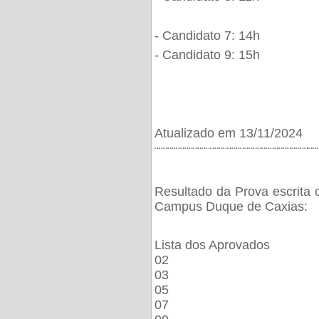
- Candidato 7: 14h
- Candidato 9: 15h
Atualizado em 13/11/2024
¨¨¨¨¨¨¨¨¨¨¨¨¨¨¨¨¨¨¨¨¨¨¨¨¨¨¨¨¨¨¨¨¨¨¨¨¨¨
Resultado da Prova escrita 
Campus Duque de Caxias:
Lista dos Aprovados
02
03
05
07