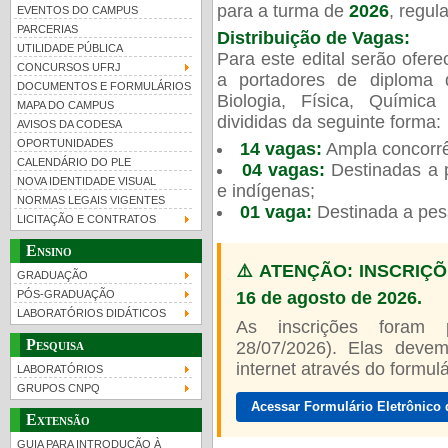
para a turma de
2026
, regu
EVENTOS DO CAMPUS
PARCERIAS
Distribuição de Vagas:
UTILIDADE PÚBLICA
Para este edital serão ofer
CONCURSOS UFRJ
a portadores de diploma 
DOCUMENTOS E FORMULÁRIOS
Biologia, Física, Químic
MAPA DO CAMPUS
UFRJ 100 anos
divididas da seguinte forma:
AVISOS DA CODESA
OPORTUNIDADES
14 vagas:
Ampla concorrê
CALENDÁRIO DO PLE
04 vagas:
Destinadas a p
NOVA IDENTIDADE VISUAL
e indígenas;
NORMAS LEGAIS VIGENTES
01 vaga:
Destinada a pes
LICITAÇÃO E CONTRATOS
Ensino
⚠️ ATENÇÃO: INSCRIÇÕ
GRADUAÇÃO
16 de agosto de 2026.
PÓS-GRADUAÇÃO
LABORATÓRIOS DIDÁTICOS
As inscrições foram
Pesquisa
28/07/2026). Elas devem
internet através do formulár
LABORATÓRIOS
GRUPOS CNPQ
Acessar Formulário Eletrônico 
Extensão
GUIA PARA INTRODUÇÃO À