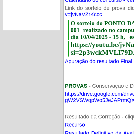
Link do sorteio de prova di
v=jvNaVZrKccc
O sorteio do PONTO 
001 realizado no camp
dia 10/04/2025 - 15 h, e
https://youtu.be/jv
si=2p3wckMVLI79D
Apuração do resultado Final
PROVAS
- Conservação e D
https://drive.google.com/dri
gW2VSWqpWo5JeJAPrmQXV
Resultado da Correção - cli
Recurso
Resultado Definitivo da Ava