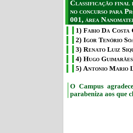
Classificação fina
no concurso para Pr
001, área Nanomater
1) Fabio Da Costa 
2) Igor Tenório So
3) Renato Luiz Siq
4) Hugo Guimarães
5) Antonio Mario 
O Campus agradece 
parabeniza aos que c