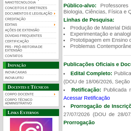
NANOTECNOLOGIA
Público-alvo:
Professores
CONCEITOS E DIRETRIZES
Biologia, Ciências, Física e 
DOCUMENTOS E LEGISLAÇÃO
Linhas de Pesquisa:
CREDITAÇÃO
EDITAIS
Produção de Material Didá
AÇÕES DE EXTENSÃO
Experimentação e analogi
DÚVIDAS FREQUENTES
Prototipagem em Ensino de
CERTIFICAÇÃO
Problemas Contemporâneo
PR5 - PRÓ-REITORIA DE
EXTENSÃO
CONTATOS
Publicações Oficiais e Do
Inovação
Edital Completo:
Publica
INOVA CAXIAS
INOVA UFRJ
(DOU de 18/06/2026, Seção 
Docentes e Técnicos
Retificação:
Publicada 
CORPO DOCENTE
Acessar Retificação
CORPO TÉCNICO
ADMINISTRATIVO
Prorrogação de Inscriç
Links Externos
27/07/2026 (DOU de 28/07
Prorrogação