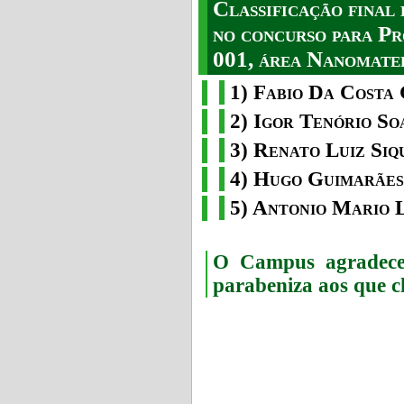
Classificação fina
no concurso para Pr
001, área Nanomater
1) Fabio Da Costa 
2) Igor Tenório So
3) Renato Luiz Siq
4) Hugo Guimarães
5) Antonio Mario 
O Campus agradece 
parabeniza aos que c