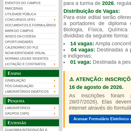
para a turma de
2026
, regu
EVENTOS DO CAMPUS
PARCERIAS
Distribuição de Vagas:
UTILIDADE PÚBLICA
Para este edital serão ofer
CONCURSOS UFRJ
a portadores de diploma 
DOCUMENTOS E FORMULÁRIOS
Biologia, Física, Químic
MAPA DO CAMPUS
UFRJ 100 anos
Guia de boas práticas
PR-
divididas da seguinte forma:
AVISOS DA CODESA
OPORTUNIDADES
14 vagas:
Ampla concorrê
htt
CALENDÁRIO DO PLE
04 vagas:
Destinadas a p
NOVA IDENTIDADE VISUAL
e indígenas;
NORMAS LEGAIS VIGENTES
01 vaga:
Destinada a pes
LICITAÇÃO E CONTRATOS
Ensino
⚠️ ATENÇÃO: INSCRIÇÕ
GRADUAÇÃO
16 de agosto de 2026.
PÓS-GRADUAÇÃO
LABORATÓRIOS DIDÁTICOS
As inscrições foram
Pesquisa
28/07/2026). Elas devem
internet através do formulár
LABORATÓRIOS
GRUPOS CNPQ
Acessar Formulário Eletrônico 
Extensão
GUIA PARA INTRODUÇÃO À