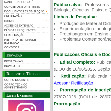
NANOTECNOLOGIA
Público-alvo:
Professores
CONCEITOS E DIRETRIZES
Biologia, Ciências, Física e 
DOCUMENTOS E LEGISLAÇÃO
Linhas de Pesquisa:
CREDITAÇÃO
EDITAIS
Produção de Material Didá
AÇÕES DE EXTENSÃO
Experimentação e analogi
DÚVIDAS FREQUENTES
Prototipagem em Ensino de
CERTIFICAÇÃO
Problemas Contemporâneo
PR5 - PRÓ-REITORIA DE
EXTENSÃO
CONTATOS
Publicações Oficiais e Do
Inovação
Edital Completo:
Publica
INOVA CAXIAS
INOVA UFRJ
(DOU de 18/06/2026, Seção 
Docentes e Técnicos
Retificação:
Publicada 
CORPO DOCENTE
Acessar Retificação
CORPO TÉCNICO
ADMINISTRATIVO
Prorrogação de Inscriç
Links Externos
27/07/2026 (DOU de 28/07
Prorrogação