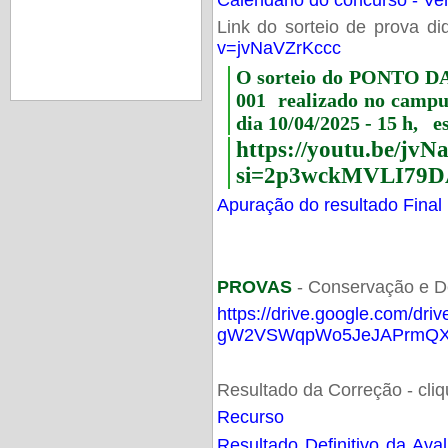
Link do sorteio de prova di
v=jvNaVZrKccc
O sorteio do PONTO 
001 realizado no camp
dia 10/04/2025 - 15 h, e
https://youtu.be/jv
si=2p3wckMVLI79D
Apuração do resultado Final
PROVAS
- Conservação e D
https://drive.google.com/dri
gW2VSWqpWo5JeJAPrmQXV
Resultado da Correção - cli
Recurso
Resultado Definitivo da Ava