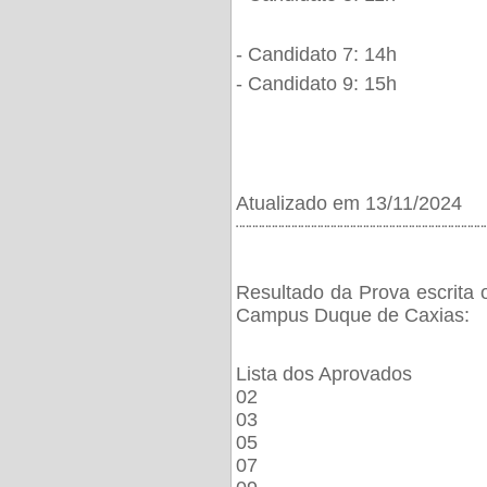
- Candidato 7: 14h
- Candidato 9: 15h
Atualizado em 13/11/2024
¨¨¨¨¨¨¨¨¨¨¨¨¨¨¨¨¨¨¨¨¨¨¨¨¨¨¨¨¨¨¨¨¨¨¨¨¨¨
Resultado da Prova escrita 
Campus Duque de Caxias:
Lista dos Aprovados
02
03
05
07