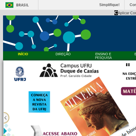
BRASIL
Simplifique!
Co
C
Aplicar Co
INÍCIO
DIREÇÃO
ENSINO E
PESQUISA