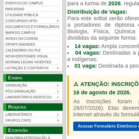
para a turma de
2026
, regu
EVENTOS DO CAMPUS
PARCERIAS
Distribuição de Vagas:
UTILIDADE PÚBLICA
Para este edital serão ofer
CONCURSOS UFRJ
a portadores de diploma 
DOCUMENTOS E FORMULÁRIOS
Biologia, Física, Químic
MAPA DO CAMPUS
UFRJ 100 anos
Guia de boas práticas
PR-
divididas da seguinte forma:
AVISOS DA CODESA
OPORTUNIDADES
14 vagas:
Ampla concorrê
htt
CALENDÁRIO DO PLE
04 vagas:
Destinadas a p
NOVA IDENTIDADE VISUAL
e indígenas;
NORMAS LEGAIS VIGENTES
01 vaga:
Destinada a pes
LICITAÇÃO E CONTRATOS
Ensino
⚠️ ATENÇÃO: INSCRIÇÕ
GRADUAÇÃO
16 de agosto de 2026.
PÓS-GRADUAÇÃO
LABORATÓRIOS DIDÁTICOS
As inscrições foram
Pesquisa
28/07/2026). Elas devem
internet através do formulár
LABORATÓRIOS
GRUPOS CNPQ
Acessar Formulário Eletrônico 
Extensão
GUIA PARA INTRODUÇÃO À