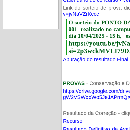
Link do sorteio de prova di
v=jvNaVZrKccc
O sorteio do PONTO 
001 realizado no camp
dia 10/04/2025 - 15 h, e
https://youtu.be/jv
si=2p3wckMVLI79D
Apuração do resultado Final
PROVAS
- Conservação e D
https://drive.google.com/dri
gW2VSWqpWo5JeJAPrmQXV
Resultado da Correção - cli
Recurso
Resultado Definitivo da Ava