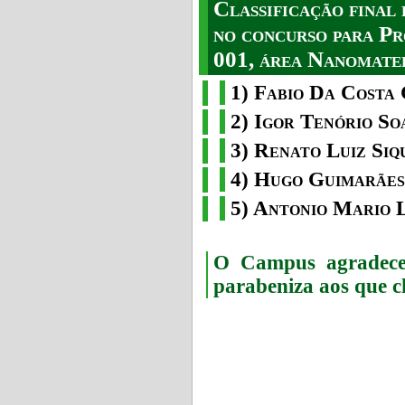
Classificação fina
no concurso para Pr
001, área Nanomater
1) Fabio Da Costa 
2) Igor Tenório So
3) Renato Luiz Siq
4) Hugo Guimarães
5) Antonio Mario 
O Campus agradece 
parabeniza aos que c