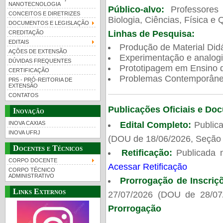
NANOTECNOLOGIA
Público-alvo:
Professores
CONCEITOS E DIRETRIZES
Biologia, Ciências, Física e 
DOCUMENTOS E LEGISLAÇÃO
Linhas de Pesquisa:
CREDITAÇÃO
EDITAIS
Produção de Material Didá
AÇÕES DE EXTENSÃO
Experimentação e analogi
DÚVIDAS FREQUENTES
Prototipagem em Ensino de
CERTIFICAÇÃO
Problemas Contemporâneo
PR5 - PRÓ-REITORIA DE
EXTENSÃO
CONTATOS
Publicações Oficiais e Do
Inovação
Edital Completo:
Publica
INOVA CAXIAS
INOVA UFRJ
(DOU de 18/06/2026, Seção 
Docentes e Técnicos
Retificação:
Publicada 
CORPO DOCENTE
Acessar Retificação
CORPO TÉCNICO
ADMINISTRATIVO
Prorrogação de Inscriç
Links Externos
27/07/2026 (DOU de 28/07
Prorrogação