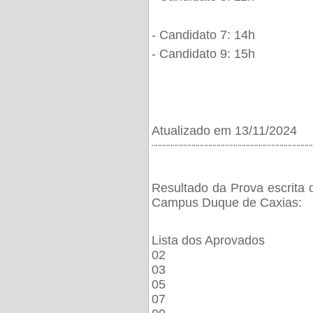
- Candidato 7: 14h
- Candidato 9: 15h
Atualizado em 13/11/2024
¨¨¨¨¨¨¨¨¨¨¨¨¨¨¨¨¨¨¨¨¨¨¨¨¨¨¨¨¨¨¨¨¨¨¨¨¨¨
Resultado da Prova escrita 
Campus Duque de Caxias:
Lista dos Aprovados
02
03
05
07