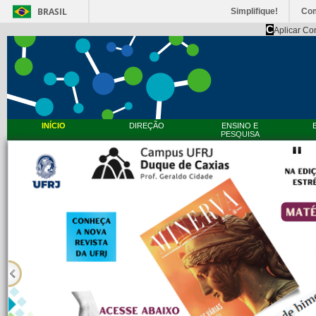
BRASIL
Simplifique!
Co
C
Aplicar Co
INÍCIO
DIREÇÃO
ENSINO E
PESQUISA