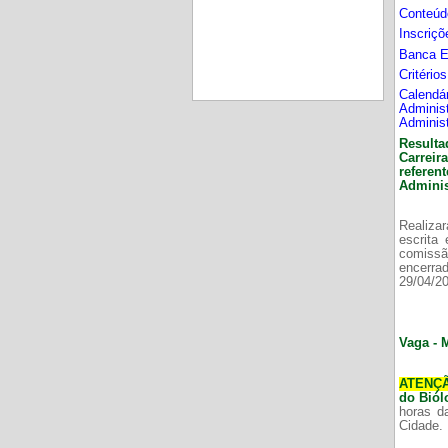
Conteúd
Inscriç
Banca 
Critério
Calend
Adminis
Adminis
Resulta
Carrei
refere
Adminis
Realizar
escrita
comissã
encerr
29/04/2
Vaga - 
ATENÇ
do Bió
horas d
Cidade.