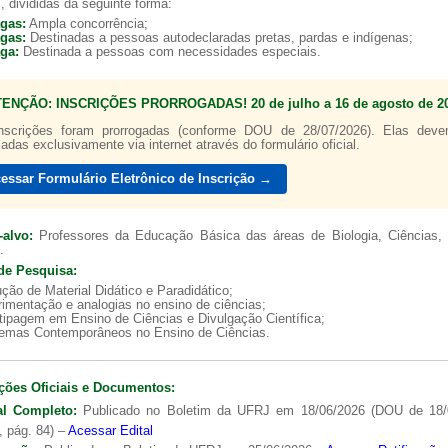
, divididas da seguinte forma:
agas:
Ampla concorrência;
agas:
Destinadas a pessoas autodeclaradas pretas, pardas e indígenas;
aga:
Destinada a pessoas com necessidades especiais.
TENÇÃO: INSCRIÇÕES PRORROGADAS! 20 de julho a 16 de agosto de 20
nscrições foram prorrogadas (conforme DOU de 28/07/2026). Elas dev
zadas exclusivamente via internet através do formulário oficial.
essar Formulário Eletrônico de Inscrição →
-alvo:
Professores da Educação Básica das áreas de Biologia, Ciências, 
.
de Pesquisa:
ção de Material Didático e Paradidático;
imentação e analogias no ensino de ciências;
tipagem em Ensino de Ciências e Divulgação Científica;
lemas Contemporâneos no Ensino de Ciências.
ções Oficiais e Documentos:
al Completo:
Publicado no Boletim da UFRJ em 18/06/2026 (DOU de 18/
, pág. 84) –
Acessar Edital