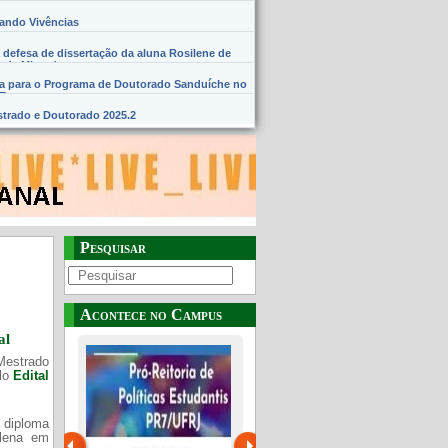
hando Vivências
 defesa de dissertação da aluna Rosilene de
 de Miranda
na para o Programa de Doutorado Sanduíche no
SE
trado e Doutorado 2025.2
Pesquisar
Acontece no Campus
al
Mestrado
elo
Edital
 diploma
Plena em