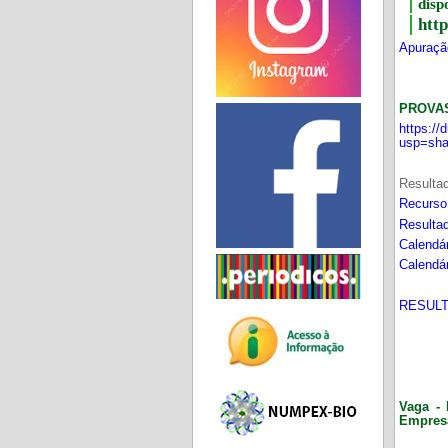
disp
htt
Apuração
PROVA
https:/
usp=sha
Resultad
Recurso
Resultad
Calendár
Calendár
RESULT
Vaga - 
Empres