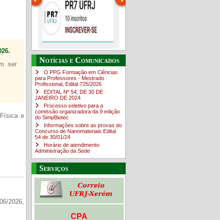
26.
Guia de boas práticas
O Campus em Números
Guia do estudante
PR-7 Canal Youtube
Notícias e Comunicados
em ser
O PPG Formação em Ciências
https://www.youtube.com/channe
para Professores - Mestrado
Profissional, Edital ​725/202​6
EDITAL Nº 54, DE 30 DE
JANEIRO DE 2024
Processo seletivo para a
comissão organizadora da 9 edição
Física e
do SimpBiotec
Informações sobre as provas do
Concurso de Nanomateriais Edital
54 de 30/01/24
Horário de atendimento
Administração da Sede
Serviços
06/2026,
CPA