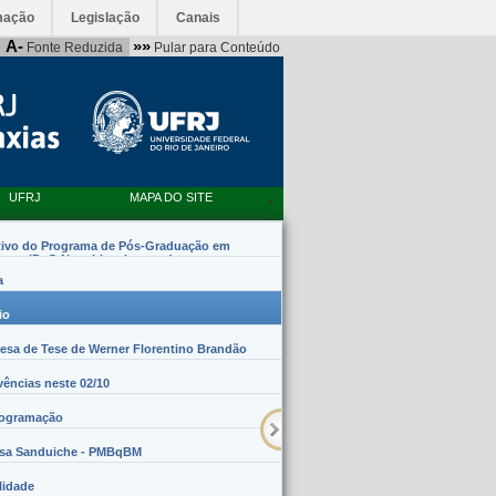
mação
Legislação
Canais
A-
»»
Fonte Reduzida
Pular para Conteúdo
UFRJ
MAPA DO SITE
tivo do Programa de Pós-Graduação em
emas (PpG Nanobiossistemas)
a
io
sa de Tese de Werner Florentino Brandão
vências neste 02/10
rogramação
lsa Sanduiche - PMBqBM
lidade