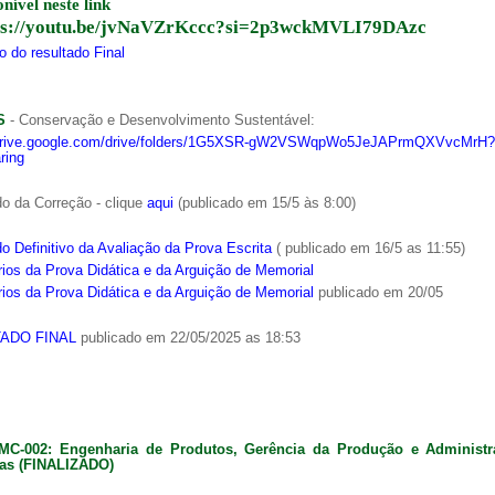
onível neste link
ps://youtu.be/jvNaVZrKccc?si=2p3wckMVLI79DAzc
 do resultado Final
S
- Conservação e Desenvolvimento Sustentável:
/drive.google.com/drive/folders/1G5XSR-gW2VSWqpWo5JeJAPrmQXVvcMrH?
ring
o da Correção - clique
aqui
(publicado em 15/5 às 8:00)
o Definitivo da Avaliação da Prova Escrita
( publicado em 16/5 as 11:55)
ios da Prova Didática e da Arguição de Memorial
ios da Prova Didática e da Arguição de Memorial
publicado em 20/05
ADO FINAL
publicado em 22/05/2025 as 18:53
MC-002: Engenharia de Produtos, Gerência da Produção e Administ
as (FINALIZADO)