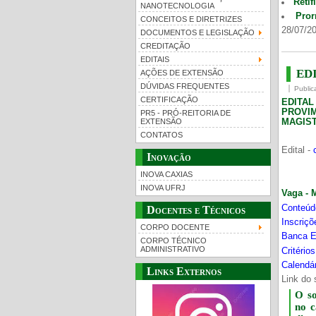
Retif
NANOTECNOLOGIA
Pror
CONCEITOS E DIRETRIZES
28/07/20
DOCUMENTOS E LEGISLAÇÃO
CREDITAÇÃO
EDITAIS
EDI
AÇÕES DE EXTENSÃO
DÚVIDAS FREQUENTES
Public
CERTIFICAÇÃO
EDITA
PROVI
PR5 - PRÓ-REITORIA DE
MAGIST
EXTENSÃO
CONTATOS
Edital -
Inovação
INOVA CAXIAS
INOVA UFRJ
Vaga - 
Conteúd
Docentes e Técnicos
Inscriç
CORPO DOCENTE
Banca E
CORPO TÉCNICO
ADMINISTRATIVO
Critério
Calendár
Links Externos
Link do 
O s
no 