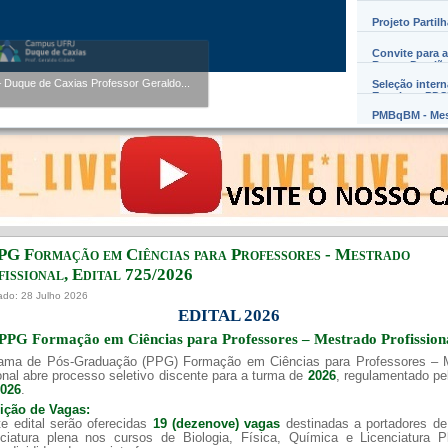
Projeto Partil
Convite para a
Werner Florentino Brandão
Barros Damião
entino Brandão A...
Seleção inter
Exterior – PD
PMBqBM - Mes
PG Formação em Ciências para Professores - Mestrado
issional, Edital ​725/202​6
ado: 28 Julho 2026
EDITAL 2026
PPG Formação em Ciências para Professores – Mestrado Profission
ama de Pós-Graduação (PPG) Formação em Ciências para Professores – 
onal abre processo seletivo discente para a turma de
2026
, regulamentado p
2026
.
uição de Vagas:
e edital serão oferecidas
19 (dezenove) vagas
destinadas a portadores de
nciatura plena nos cursos de Biologia, Física, Química e Licenciatura 