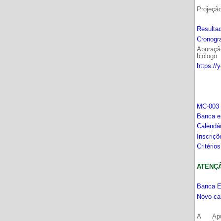
Projeçã
Resultad
Cronogr
Apuração
biólogo
https://
MC-003 
Banca e
Calendá
Inscriç
Critério
ATENÇÂO
Banca E
Novo ca
A Apu