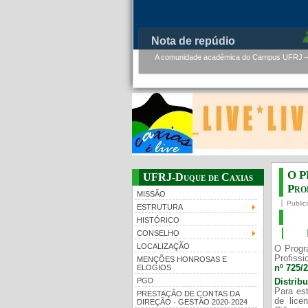
PMBqBM - Defesa de Tese de 
PMBqBM - Defesa de Doutorado - Werner Flor
O P
UFRJ-Duque de Caxias
Prof
MISSÃO
Public
ESTRUTURA
HISTÓRICO
CONSELHO
LOCALIZAÇÃO
O Progr
Profissi
MENÇÕES HONROSAS E
nº 725/
ELOGIOS
PGD
Distrib
Para est
PRESTAÇÃO DE CONTAS DA
de lice
DIREÇÃO - GESTÃO 2020-2024