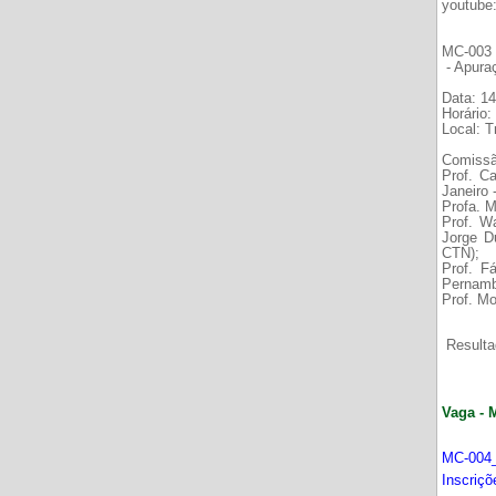
youtube
MC-003 É
- Apura
Data: 14
Horário:
Local: 
Comissã
Prof. C
Janeiro
Profa. M
Prof. W
Jorge D
CTN);
Prof. F
Pernamb
Prof. Mo
Resultad
Vaga - 
MC-004_
Inscriç