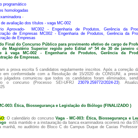
o programático
ões homologadas
Examinadora
-
s de avaliação dos títulos - vaga MC-002
ário Aprovado- MC002 - Engenharia de Produtos, Gerência da Pro
tração de Empresas MC002 - Engenharia de Produtos, Gerência da Pr
tração de Empresas
do Final do Concurso Público para provimento efetivo de cargo de Prof
ra de
Magistério Superior regido pelo Edital nº 54 de 30 de janeiro 
nte à vaga MC-002 -
Engenharia de Produtos, Gerência da Pro
tração de Empresas.
am a prova escrita 5 candidatos regularmente inscritos. Após a correção 
 e em conformidade com a Resolução de 15/2020 do CONSUNI, a presi
o julgadora comunicou que todos os candidatos foram eliminados, sen
ado o concurso (Processo SEI-UFRJ
23079.259772/2024-23
). Atuali
025
MC-003: Ética, Biossegurança e Legislação do Biólogo (FINALIZADO )
ÃO
:
O calendário do concurso
Vaga - MC-003: Ética, Biossegurança e Le
logo
está mantido e a instauração da banca examinadora ocorrerá no dia 07
a manhã, no auditório do Bloco C do Campus Duque de Caxias Professor