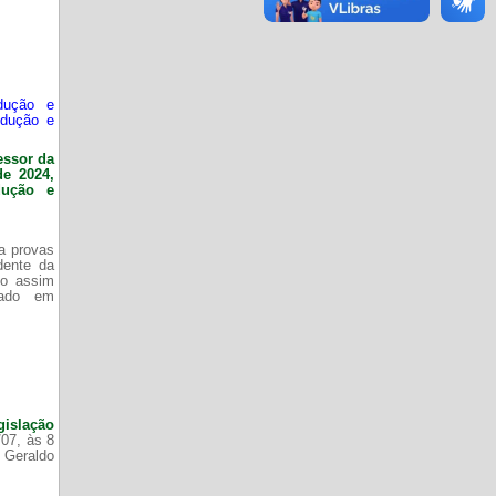
dução e
odução e
essor da
de 2024,
dução e
da provas
dente da
do assim
zado em
gislação
/07, às 8
 Geraldo