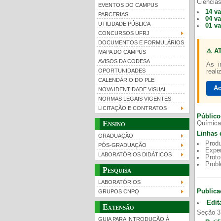
Ciências
EVENTOS DO CAMPUS
14 v
PARCERIAS
04 v
UTILIDADE PÚBLICA
01 v
CONCURSOS UFRJ
DOCUMENTOS E FORMULÁRIOS
⚠️ A
MAPA DO CAMPUS
UFRJ 100 anos
AVISOS DA CODESA
As i
OPORTUNIDADES
reali
CALENDÁRIO DO PLE
Ac
NOVA IDENTIDADE VISUAL
NORMAS LEGAIS VIGENTES
LICITAÇÃO E CONTRATOS
Público
Ensino
Química
Linhas 
GRADUAÇÃO
Produ
PÓS-GRADUAÇÃO
Exper
LABORATÓRIOS DIDÁTICOS
Proto
Prob
Pesquisa
LABORATÓRIOS
Publica
GRUPOS CNPQ
Edit
Extensão
Seção 3
GUIA PARA INTRODUÇÃO À