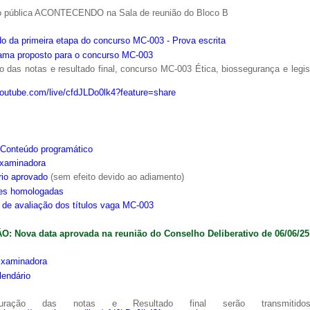
o pública ACONTECENDO na Sala de reunião do Bloco B
o da primeira etapa do concurso MC-003 - Prova escrita
ama proposto para o concurso MC-003
 das notas e resultado final, concurso MC-003 Ética, biossegurança e legi
youtube.com/live/cfdJLDo0lk4?feature=share
Conteúdo programático
xaminadora
rio aprovado
(sem efeito devido ao adiamento)
ões homologadas
s de avaliação dos títulos vaga MC-003
: Nova data aprovada na reunião do Conselho Deliberativo de 06/06/25
xaminadora
lendário
ração das notas e Resultado final serão transmitido