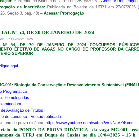
icação:
Publicada no Boletim da UFRJ em 25/06/2026 –
Acessar Retificação
rogação de Inscrições:
Publicada no Boletim da UFRJ em 27/07/2026 
26, Seção 3, pág. 48) –
Acessar Prorrogação
TAL Nº 54, DE 30 DE JANEIRO DE 2024
ado: 27 Fevereiro 2025
L Nº 54, DE 30 DE JANEIRO DE 2024 CONCURSOS PÚBLICO
MENTO EFETIVO DE VAGAS NO CARGO DE PROFESSOR DA CARRE
ÉRIO SUPERIOR
clique aqui
MC-001:
Biologia da Conservação e Desenvolvimento Sustentável (FINA
o Programático
ões Homologadas
xaminadora
s de Avaliação de Títulos
io do concurso - Versão retificada
sorteio de prova didática:
https://www.youtube.com/watch?v=jvNaVZrKccc
orteio do PONTO DA PROVA DIDÁTICA da vaga MC-001 real
campus da UFRJ em Duque de Caxias no dia 10/04/2025 - 15 h,