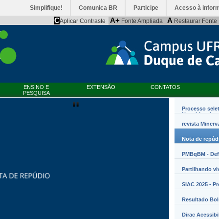
Simplifique!
Comunica BR
Participe
Acesso à infor
C
A+
A
Aplicar Contraste
Fonte Ampliada
Restaurar Fonte
ENSINO E
EXTENSÃO
CONTATOS
PESQUISA
Processo sele
Nanobiossist
revista Minerv
Nota de repúd
PMBqBM - Defe
Partilhando vi
SIAC 2025 - P
Resultado Bo
Dirac Acessibi