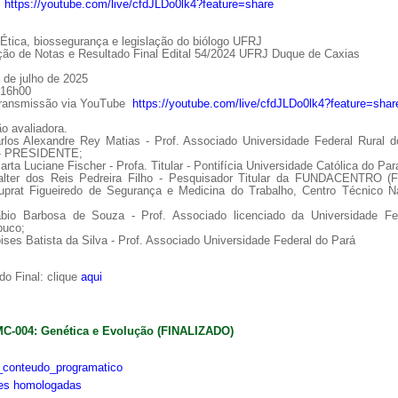
:
https://youtube.com/live/cfdJLDo0lk4?feature=share
tica, biossegurança e legislação do biólogo UFRJ
ção de Notas e Resultado Final Edital 54/2024 UFRJ Duque de Caxias
 de julho de 2025
 16h00
Transmissão via YouTube
https://youtube.com/live/cfdJLDo0lk4?feature=shar
o avaliadora.
arlos Alexandre Rey Matias - Prof. Associado Universidade Federal Rural d
 - PRESIDENTE;
arta Luciane Fischer - Profa. Titular - Pontifícia Universidade Católica do Par
alter dos Reis Pedreira Filho - Pesquisador Titular da FUNDACENTRO (
uprat Figueiredo de Segurança e Medicina do Trabalho, Centro Técnico Na
ábio Barbosa de Souza - Prof. Associado licenciado da Universidade Fe
uco;
ises Batista da Silva - Prof. Associado Universidade Federal do Pará
o Final: clique
aqui
MC-004: Genética e Evolução (FINALIZADO)
conteudo_programatico
ões homologadas