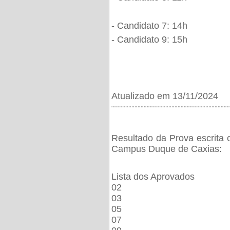
- Candidato 7: 14h
- Candidato 9: 15h
Atualizado em 13/11/2024
¨¨¨¨¨¨¨¨¨¨¨¨¨¨¨¨¨¨¨¨¨¨¨¨¨¨¨¨¨¨¨¨¨¨¨¨¨¨
Resultado da Prova escrita 
Campus Duque de Caxias:
Lista dos Aprovados
02
03
05
07