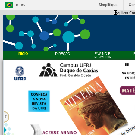
BRASIL
Simplifique!
Co
C
Aplicar Co
INÍCIO
DIREÇÃO
ENSINO E
PESQUISA