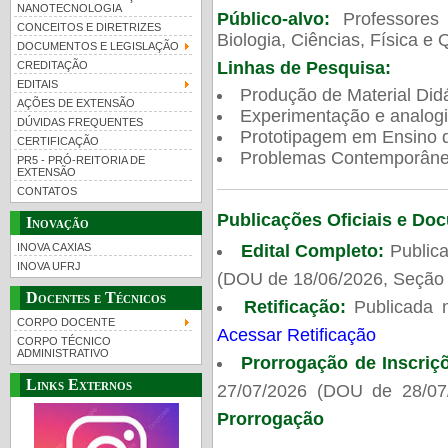
NANOTECNOLOGIA
Público-alvo:
Professores
CONCEITOS E DIRETRIZES
Biologia, Ciências, Física e 
DOCUMENTOS E LEGISLAÇÃO
Linhas de Pesquisa:
CREDITAÇÃO
EDITAIS
Produção de Material Didá
AÇÕES DE EXTENSÃO
Experimentação e analogi
DÚVIDAS FREQUENTES
Prototipagem em Ensino de
CERTIFICAÇÃO
Problemas Contemporâneo
PR5 - PRÓ-REITORIA DE
EXTENSÃO
CONTATOS
Publicações Oficiais e Do
Inovação
Edital Completo:
Publica
INOVA CAXIAS
INOVA UFRJ
(DOU de 18/06/2026, Seção 
Docentes e Técnicos
Retificação:
Publicada 
CORPO DOCENTE
Acessar Retificação
CORPO TÉCNICO
ADMINISTRATIVO
Prorrogação de Inscriç
Links Externos
27/07/2026 (DOU de 28/07
Prorrogação