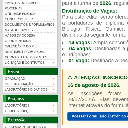
para a turma de
2026
, regu
EVENTOS DO CAMPUS
PARCERIAS
Distribuição de Vagas:
UTILIDADE PÚBLICA
Para este edital serão ofer
CONCURSOS UFRJ
a portadores de diploma 
DOCUMENTOS E FORMULÁRIOS
Biologia, Física, Químic
MAPA DO CAMPUS
UFRJ 100 anos
Guia de boas práticas
PR-
divididas da seguinte forma:
AVISOS DA CODESA
OPORTUNIDADES
14 vagas:
Ampla concorrê
htt
CALENDÁRIO DO PLE
04 vagas:
Destinadas a p
NOVA IDENTIDADE VISUAL
e indígenas;
NORMAS LEGAIS VIGENTES
01 vaga:
Destinada a pes
LICITAÇÃO E CONTRATOS
Ensino
⚠️ ATENÇÃO: INSCRIÇÕ
GRADUAÇÃO
16 de agosto de 2026.
PÓS-GRADUAÇÃO
LABORATÓRIOS DIDÁTICOS
As inscrições foram
Pesquisa
28/07/2026). Elas devem
internet através do formulár
LABORATÓRIOS
GRUPOS CNPQ
Acessar Formulário Eletrônico 
Extensão
GUIA PARA INTRODUÇÃO À