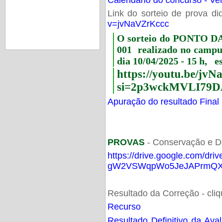
Link do sorteio de prova di
v=jvNaVZrKccc
O sorteio do PONTO 
001 realizado no camp
dia 10/04/2025 - 15 h, e
https://youtu.be/jv
si=2p3wckMVLI79D
Apuração do resultado Final
PROVAS
- Conservação e D
https://drive.google.com/dri
gW2VSWqpWo5JeJAPrmQXV
Resultado da Correção - cli
Recurso
Resultado Definitivo da Ava