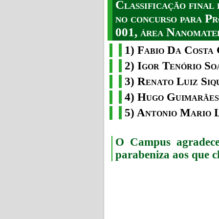
Classificação fina
no concurso para Pr
001, área Nanomater
1) Fabio Da Costa 
2) Igor Tenório So
3) Renato Luiz Siq
4) Hugo Guimarães
5) Antonio Mario 
O Campus agradece 
parabeniza aos que c