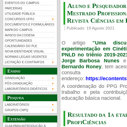
O Programa de Pós-Graduação Interdisciplinar e Multiinstitucional...
EVENTOS DO CAMPUS
Aluno e Pesquisad
PARCERIAS
Mestrado Profissiona
UTILIDADE PÚBLICA
Revista Ciências e
CONCURSOS UFRJ
DOCUMENTOS E FORMULÁRIOS
Publicado: 19 Agosto 2021
MAPA DO CAMPUS
UFRJ 100 anos
Guia de boas práticas
PR-
AVISOS DA CODESA
OPORTUNIDADES
O artigo
"Uma discu
htt
CALENDÁRIO DO PLE
experimentação em Cinéti
NOVA IDENTIDADE VISUAL
PNLD no triênio 2019-202
NORMAS LEGAIS VIGENTES
Jorge Barbosa Nunes
e 
LICITAÇÃO E CONTRATOS
Bernardo Roney
, tem acess
Ensino
consulta
endereço:
https://econtent
GRADUAÇÃO
PÓS-GRADUAÇÃO
A coordenação do PPG Prof
LABORATÓRIOS DIDÁTICOS
trabalho e pela contribu
educação básica nacional.
Pesquisa
LABORATÓRIOS
GRUPOS CNPQ
Resultado da 1a etap
Extensão
ProfiCiências
GUIA PARA INTRODUÇÃO À