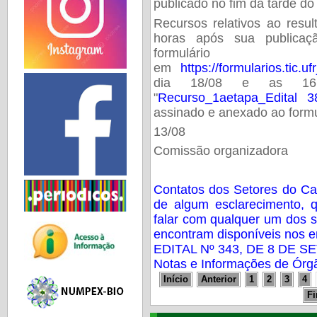
publicado no fim da tarde do
Recursos relativos ao resu
horas após sua publicaç
formulár
em
https://formularios.tic.u
dia 18/08 e as 16
"
Recurso_1aetapa_Edital 3
assinado e anexado ao formu
13/08
Comissão organizadora
Contatos dos Setores do C
de algum esclarecimento, 
falar com qualquer um dos 
encontram disponíveis nos e
EDITAL Nº 343, DE 8 DE 
Notas e Informações de Órg
Início
Anterior
1
2
3
4
F