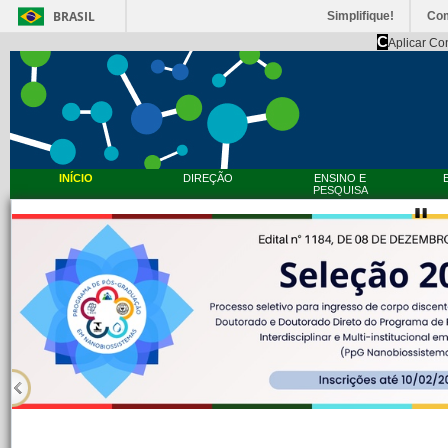
BRASIL
Simplifique!
Co
C
Aplicar Co
INÍCIO
DIREÇÃO
ENSINO E
PESQUISA