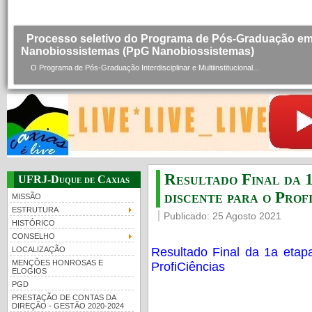
revista Minerva
REVISTA MINERVA Mais do que uma revista, a Minerva é o primeiro passo de um..
Resultado Final da 1
UFRJ-Duque de Caxias
discente para o Prof
MISSÃO
ESTRUTURA
Publicado: 25 Agosto 2021
HISTÓRICO
CONSELHO
Resultado Final da 1a etapa
LOCALIZAÇÃO
MENÇÕES HONROSAS E
ProfiCiências
ELOGIOS
PGD
Processo seletivo do Programa de Pós-Graduação e
Nanobiossistemas (PpG Nanobiossistemas)
PRESTAÇÃO DE CONTAS DA
DIREÇÃO - GESTÃO 2020-2024