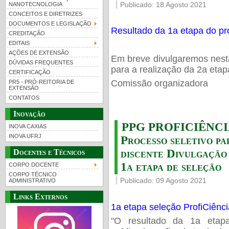
Publicado: 18 Agosto 2021
NANOTECNOLOGIA
CONCEITOS E DIRETRIZES
DOCUMENTOS E LEGISLAÇÃO
Resultado da 1a etapa do pro
CREDITAÇÃO
EDITAIS
AÇÕES DE EXTENSÃO
Em breve divulgaremos nesta
DÚVIDAS FREQUENTES
para a realização da 2a etap
CERTIFICAÇÃO
Comissão organizadora
PR5 - PRÓ-REITORIA DE
EXTENSÃO
CONTATOS
Inovação
PPG PROFICIÊNCIAS
INOVA CAXIAS
INOVA UFRJ
Processo seletivo pa
discente Divulgação 
Docentes e Técnicos
1a etapa de seleção
CORPO DOCENTE
CORPO TÉCNICO
Publicado: 09 Agosto 2021
ADMINISTRATIVO
Links Externos
1a etapa seleção ProfiCiênc
"O resultado da 1a etapa