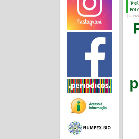
Pré
pol
Public
p