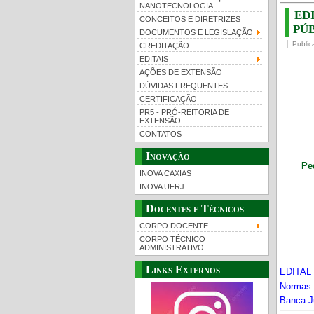
NANOTECNOLOGIA
EDI
CONCEITOS E DIRETRIZES
PÚ
DOCUMENTOS E LEGISLAÇÃO
Public
CREDITAÇÃO
EDITAIS
AÇÕES DE EXTENSÃO
DÚVIDAS FREQUENTES
CERTIFICAÇÃO
PR5 - PRÓ-REITORIA DE
EXTENSÃO
CONTATOS
Inovação
Pe
INOVA CAXIAS
INOVA UFRJ
Docentes e Técnicos
CORPO DOCENTE
CORPO TÉCNICO
ADMINISTRATIVO
Links Externos
EDITAL 
Normas 
Banca J