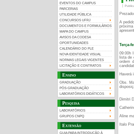
EVENTOS DO CAMPUS
Public
PARCERIAS
Prezado
UTILIDADE PÚBLICA
CONCURSOS UFRJ
A pedido
DOCUMENTOS E FORMULÁRIOS
próxima
apresen
MAPA DO CAMPUS
UFRJ 100 anos
Gui
AVISOS DA CODESA
OPORTUNIDADES
Terça-fe
CALENDÁRIO DO PLE
09:00h I
NOVA IDENTIDADE VISUAL
lista de
NORMAS LEGAIS VIGENTES
ordem d
candidat
LICITAÇÃO E CONTRATOS
Haverá i
Ensino
Obs. Ma
GRADUAÇÃO
disposiç
PÓS-GRADUAÇÃO
LABORATÓRIOS DIDÁTICOS
Dimitri 
Pesquisa
Catherin
LABORATÓRIOS
Aline ma
GRUPOS CNPQ
Italo Pr
Extensão
GUIA PARA INTRODUÇÃO À