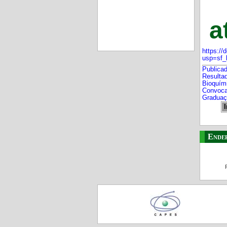
a
https:/
usp=sf_l
Publica
Resulta
Bioquím
Convoca
Graduaç
I
Ende