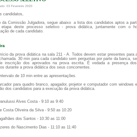
ado: 03 Fevereiro 2020
s candidatos,
 da Comissão Julgadora, segue abaixo a lista dos candidatos aptos a part
 etapa deste processo seletivo - prova didática, juntamente com o ho
tação de cada candidato.
a de boas práticas
PR-7 Canal Youtube
https://www.youtube.com/channel/UC46BbEKCwNCdJvi
ira
nício da prova didática na sala 211 - A. Todos devem estar presentes para 
 chamada. 30 min para cada candidato sem perguntas por parte da banca, s
e inscrição dos aprovados na prova escrita. É vedada a presença do
os durante a prova didática dos seus concorrentes.
ntervalo de 10 min entre as apresentações.
rcador para quadro branco, apagador, projetor e computador com windows e
ão dos candidatos para a execução da prova didática.
Danulussi Alves Costa - 9:10 as 9:40
e Costa Oliveira da Silva - 9:50 as 10:20
galhães dos Santos - 10:30 as 11:00
azeres do Nascimento Dias - 11:10 as 11:40