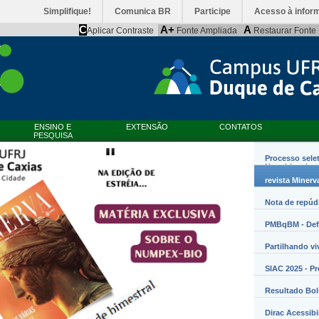
Simplifique!
Comunica BR
Participe
Acesso à infor
C
A+
A
Aplicar Contraste
Fonte Ampliada
Restaurar Fonte
ENSINO E
EXTENSÃO
CONTATOS
PESQUISA
Processo sele
Nanobiossist
revista Minerv
Nota de repúd
PMBqBM - Defe
Partilhando vi
SIAC 2025 - P
Resultado Bo
Dirac Acessibi