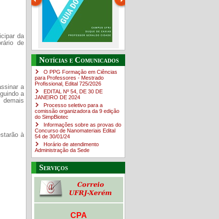
icipar da
rário de
Guia do estudante
O Campus em Números
Notícias e Comunicados
4sNpOf3w
O PPG Formação em Ciências
para Professores - Mestrado
Profissional, Edital ​725/202​6
assinar a
EDITAL Nº 54, DE 30 DE
eguindo a
JANEIRO DE 2024
s demais
Processo seletivo para a
comissão organizadora da 9 edição
do SimpBiotec
Informações sobre as provas do
Concurso de Nanomateriais Edital
starão à
54 de 30/01/24
Horário de atendimento
Administração da Sede
Serviços
CPA