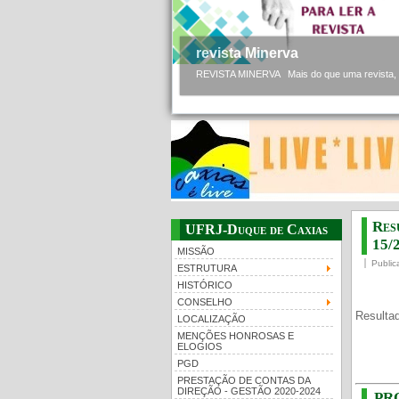
revista Minerva
REVISTA MINERVA Mais do que uma revista, a 
Res
UFRJ-Duque de Caxias
15/
MISSÃO
Public
ESTRUTURA
HISTÓRICO
CONSELHO
Resultad
LOCALIZAÇÃO
MENÇÕES HONROSAS E
ELOGIOS
PGD
PRESTAÇÃO DE CONTAS DA
DIREÇÃO - GESTÃO 2020-2024
PR