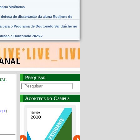
hando Vivências
 defesa de dissertação da aluna Rosilene de
 de Miranda
na para o Programa de Doutorado Sanduíche no
SE
trado e Doutorado 2025.2
Pesquisar
tal
Acontece no Campus
aqui
)