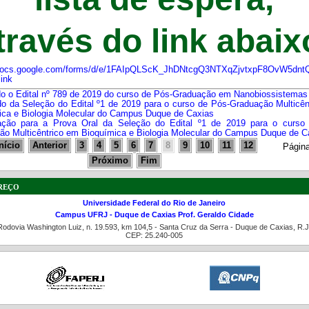
través do link abaix
/docs.google.com/forms/d/e/1FAIpQLScK_JhDNtcgQ3NTXqZjvtxpF8OvW5d
ink
do o Edital nº 789 de 2019 do curso de Pós-Graduação em Nanobiossistemas
do da Seleção do Edital º1 de 2019 para o curso de Pós-Graduação Multicên
ica e Biologia Molecular do Campus Duque de Caxias
ção para a Prova Oral da Seleção do Edital º1 de 2019 para o curso
ão Multicêntrico em Bioquímica e Biologia Molecular do Campus Duque de C
nício
Anterior
3
4
5
6
7
8
9
10
11
12
Página
Próximo
Fim
reço
Universidade Federal do Rio de Janeiro
Campus UFRJ - Duque de Caxias Prof. Geraldo Cidade
Rodovia Washington Luiz, n. 19.593, km 104,5 - Santa Cruz da Serra - Duque de Caxias, R.J
CEP: 25.240-005