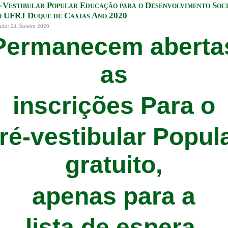
-Vestibular Popular Educação para o Desenvolvimento Soc
o UFRJ Duque de Caxias Ano 2020
ado: 24 Janeiro 2020
Permanecem aberta
as
inscrições Para o
ré-vestibular Popul
gratuito
,
apenas para a
lista de espera,