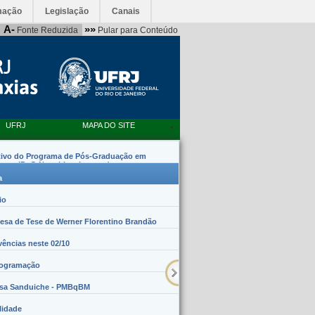
mação
Legislação
Canais
A-
»»
Fonte Reduzida
Pular para Conteúdo
UFRJ
MAPA DO SITE
tivo do Programa de Pós-Graduação em
emas (PpG Nanobiossistemas)
a
io
sa de Tese de Werner Florentino Brandão
vências neste 02/10
rogramação
lsa Sanduiche - PMBqBM
lidade