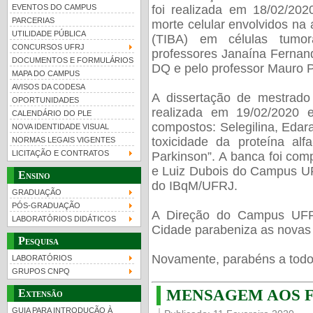
foi realizada em 18/02/20
EVENTOS DO CAMPUS
PARCERIAS
morte celular envolvidos na 
UTILIDADE PÚBLICA
(TIBA) em células tumor
CONCURSOS UFRJ
professores Janaína Ferna
DOCUMENTOS E FORMULÁRIOS
DQ e pelo professor Mauro
MAPA DO CAMPUS
UFRJ 100 anos
Guia de boas práticas
PR-
AVISOS DA CODESA
A dissertação de mestrado 
OPORTUNIDADES
htt
realizada em 19/02/2020 
CALENDÁRIO DO PLE
compostos: Selegilina, Eda
NOVA IDENTIDADE VISUAL
toxicidade da proteína alf
NORMAS LEGAIS VIGENTES
LICITAÇÃO E CONTRATOS
Parkinson”. A banca foi com
e Luiz Dubois do Campus UF
Ensino
do IBqM/UFRJ.
GRADUAÇÃO
PÓS-GRADUAÇÃO
A Direção do Campus UFR
LABORATÓRIOS DIDÁTICOS
Cidade parabeniza as novas
Pesquisa
Novamente, parabéns a todos
LABORATÓRIOS
GRUPOS CNPQ
MENSAGEM AOS 
Extensão
GUIA PARA INTRODUÇÃO À