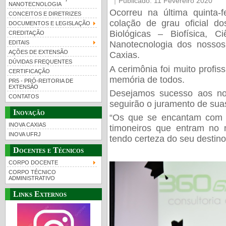
Publicado: 11 Fevereiro 2020
NANOTECNOLOGIA
Ocorreu na última quinta-f
CONCEITOS E DIRETRIZES
colação de grau oficial d
DOCUMENTOS E LEGISLAÇÃO
Biológicas – Biofísica, C
CREDITAÇÃO
Nanotecnologia dos noss
EDITAIS
AÇÕES DE EXTENSÃO
Caxias.
DÚVIDAS FREQUENTES
A cerimônia foi muito profis
CERTIFICAÇÃO
memória de todos.
PR5 - PRÓ-REITORIA DE
EXTENSÃO
Desejamos sucesso aos nov
CONTATOS
seguirão o juramento de suas
Inovação
“
Os que se encantam com a
INOVA CAXIAS
timoneiros que entram no
INOVA UFRJ
tendo certeza do seu destino
Docentes e Técnicos
CORPO DOCENTE
CORPO TÉCNICO
ADMINISTRATIVO
Links Externos