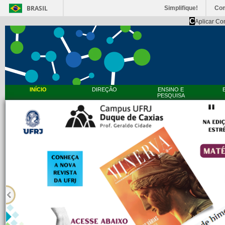
BRASIL
Simplifique!
Co
C
Aplicar Co
INÍCIO
DIREÇÃO
ENSINO E
PESQUISA