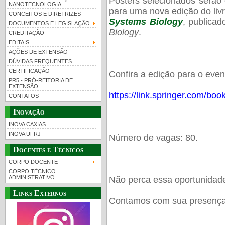
Posters selecionados serão
NANOTECNOLOGIA
para uma nova edição do liv
CONCEITOS E DIRETRIZES
Systems Biology
, publicad
DOCUMENTOS E LEGISLAÇÃO
Biology
.
CREDITAÇÃO
EDITAIS
AÇÕES DE EXTENSÃO
DÚVIDAS FREQUENTES
CERTIFICAÇÃO
Confira a edição para o even
PR5 - PRÓ-REITORIA DE
EXTENSÃO
https://link.springer.com/bo
CONTATOS
Inovação
INOVA CAXIAS
INOVA UFRJ
Número de vagas: 80.
Docentes e Técnicos
CORPO DOCENTE
CORPO TÉCNICO
ADMINISTRATIVO
Não perca essa oportunidad
Links Externos
Contamos com sua presença