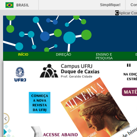
BRASIL
Simplifique!
Co
C
Aplicar Co
INÍCIO
DIREÇÃO
ENSINO E
PESQUISA