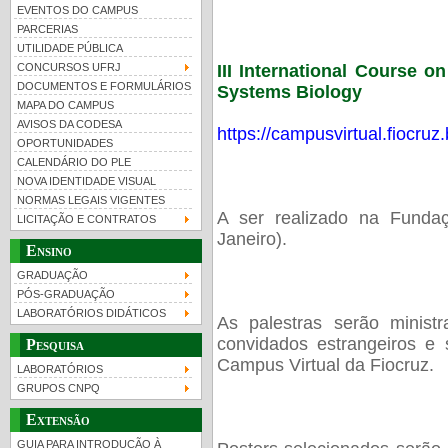
EVENTOS DO CAMPUS
PARCERIAS
UTILIDADE PÚBLICA
III International Course o
CONCURSOS UFRJ
DOCUMENTOS E FORMULÁRIOS
Systems Biology
MAPA DO CAMPUS
UFRJ 100 anos
Guia de boas práticas
PR-
AVISOS DA CODESA
https://campusvirtual.fiocru
OPORTUNIDADES
htt
CALENDÁRIO DO PLE
NOVA IDENTIDADE VISUAL
NORMAS LEGAIS VIGENTES
A ser realizado na Funda
LICITAÇÃO E CONTRATOS
Janeiro).
Ensino
GRADUAÇÃO
PÓS-GRADUAÇÃO
LABORATÓRIOS DIDÁTICOS
As palestras serão ministr
convidados estrangeiros e 
Pesquisa
Campus Virtual da Fiocruz.
LABORATÓRIOS
GRUPOS CNPQ
Extensão
GUIA PARA INTRODUÇÃO À