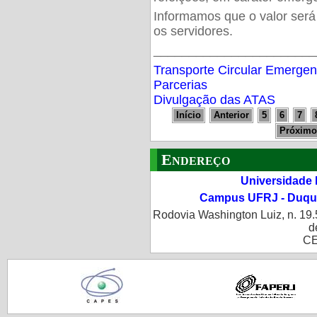
Informamos que o valor será
os servidores.
_______________________
Transporte Circular Emergen
Parcerias
Divulgação das ATAS
Início
Anterior
5
6
7
Próxim
Endereço
Universidade 
Campus UFRJ - Duque
Rodovia Washington Luiz, n. 19.
d
CE